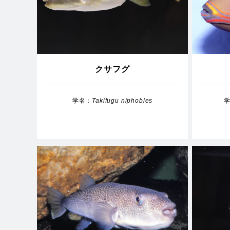
クサフグ
学名：
Takifugu niphobles