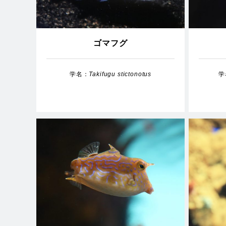
ゴマフグ
学名：
Takifugu stictonotus
学