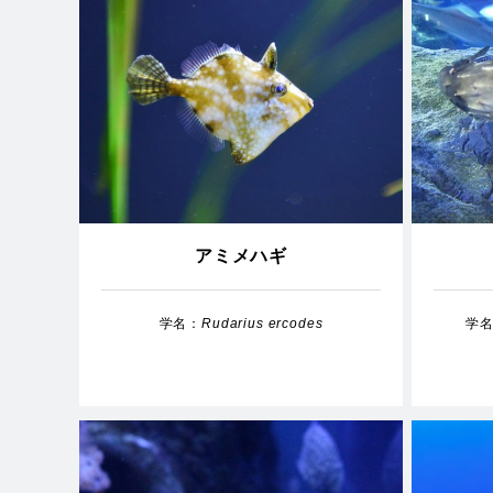
アミメハギ
学名：
Rudarius ercodes
学