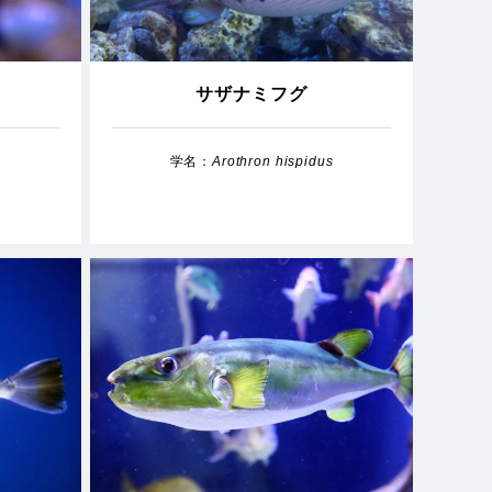
サザナミフグ
学名：
Arothron hispidus