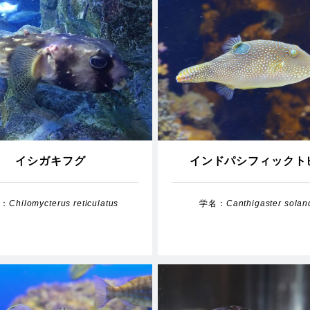
イシガキフグ
インドパシフィックト
名：
Chilomycterus reticulatus
学名：
Canthigaster solan