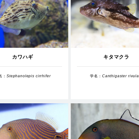
カワハギ
キタマクラ
名：
Stephanolepis cirrhifer
学名：
Canthigaster rivula