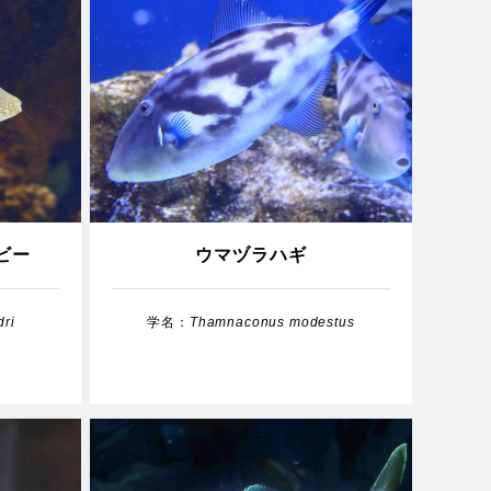
ビー
ウマヅラハギ
dri
学名：
Thamnaconus modestus