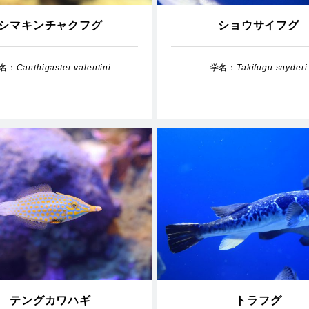
シマキンチャクフグ
ショウサイフグ
名：
Canthigaster valentini
学名：
Takifugu snyderi
テングカワハギ
トラフグ