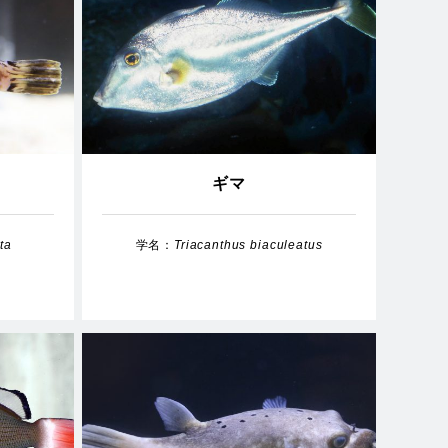
ギマ
ta
学名：
Triacanthus biaculeatus