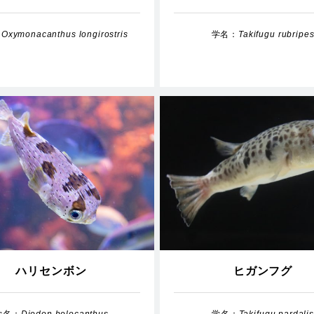
：
Oxymonacanthus longirostris
学名：
Takifugu rubripe
ハリセンボン
ヒガンフグ