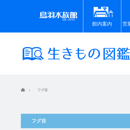
館内案内
営
ホーム
フグ目
フグ目