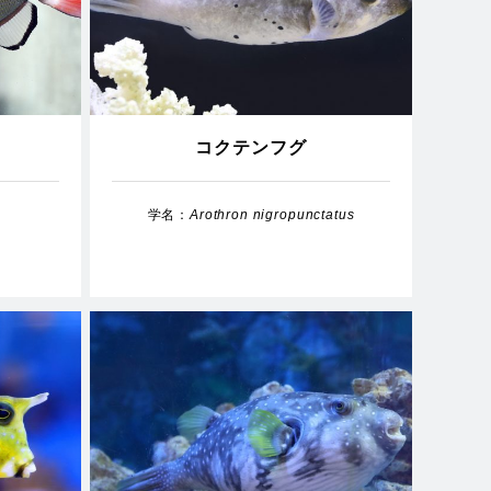
コクテンフグ
学名：
Arothron nigropunctatus