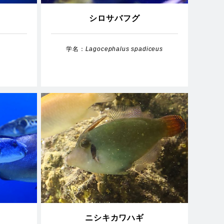
シロサバフグ
学名：
Lagocephalus spadiceus
ニシキカワハギ