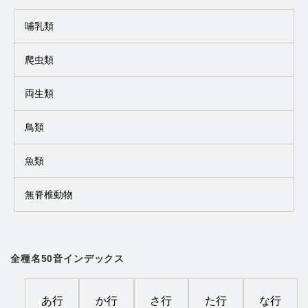
哺乳類
爬虫類
両生類
鳥類
魚類
無脊椎動物
全種名50音インデックス
あ行
か行
さ行
た行
な行