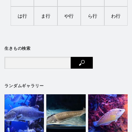
は行
ま行
や行
ら行
わ行
生きもの検索
ランダムギャラリー