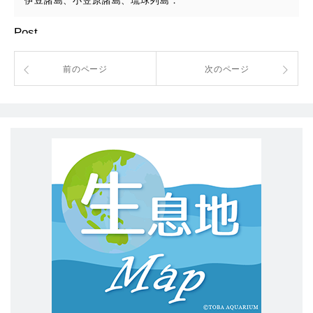
伊豆諸島、小笠原諸島、琉球列島．
Post
前のページ
次のページ