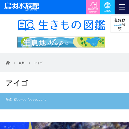
登録数
種
1128
類
ホーム
魚類
アイゴ
アイゴ
学名:
Siganus fuscescens