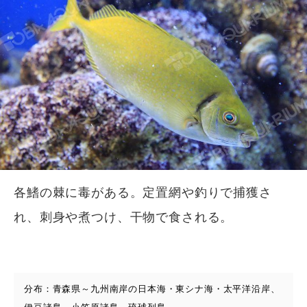
各鰭の棘に毒がある。定置網や釣りで捕獲さ
れ、刺身や煮つけ、干物で食される。
分布：青森県～九州南岸の日本海・東シナ海・太平洋沿岸、