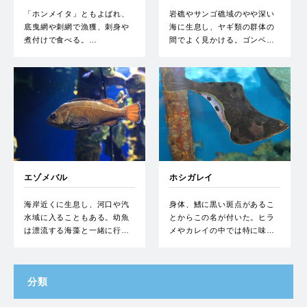
「ホンメイタ」ともよばれ、
岩礁やサンゴ礁域のやや深い
底曳網や刺網で漁獲、刺身や
海に生息し、ヤギ類の群体の
煮付けで食べる。…
間でよく見かける。ゴンベ…
エゾメバル
ホシガレイ
海岸近くに生息し、河口や汽
身体、鰭に黒い斑点があるこ
水域に入ることもある。幼魚
とからこの名が付いた。ヒラ
は漂流する海藻と一緒に行…
メやカレイの中では特に味…
分類