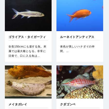
ゴライアス・タイガーフィ
ルーネイトアンティアス
ッシュ
全長150cmにも達する魚。本
体色が美しいハナダイの仲
属では最大種となる。非常に
間。…
活発で、口に入る魚は…
メイタガレイ
クダゴンベ