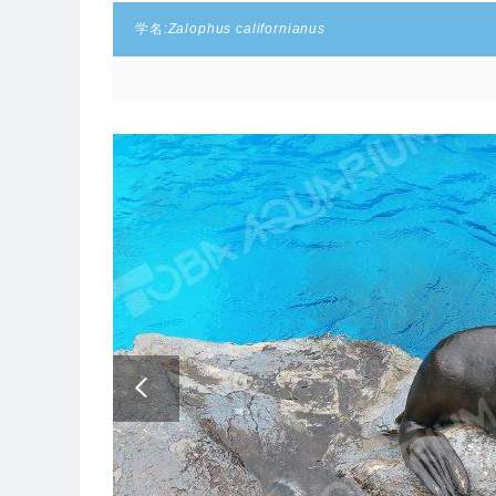
学名:
Zalophus californianus
Next