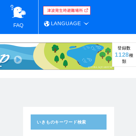
LANGUAGE
FAQ
登録数
1128
種
類
いきものキーワード検索