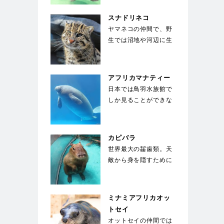
いる。世界中でも飼
育…
スナドリネコ
ヤマネコの仲間で、野
生では沼地や河辺に生
息している。前足の指
の間には、水かきの
様…
アフリカマナティー
日本では鳥羽水族館で
しか見ることができな
い。ジュゴンと同じく
草食性の海獣で、絶
滅…
カピバラ
世界最大の齧歯類。天
敵から身を隠すために
水中に5分以上潜るこ
とができ、顔を出す
の…
ミナミアフリカオッ
トセイ
オットセイの仲間では