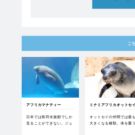
こ
アフリカマナティー
ミナミアフリカオットセ
日本では鳥羽水族館でしか
オットセイの仲間では最
見ることができない。ジュ
大きくなる種類。体を覆
ゴンと同じく草食性の海獣
剛毛の下には綿毛のよう