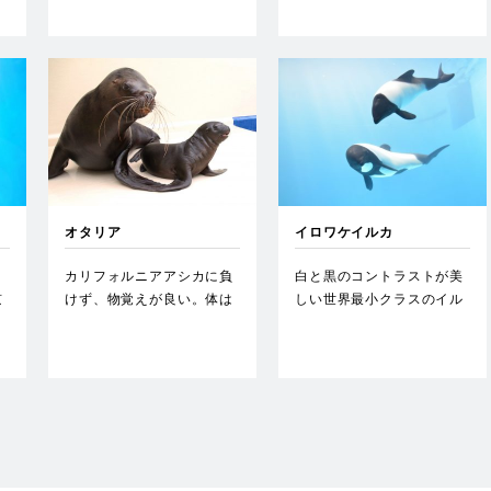
でも…
を出…
オタリア
イロワケイルカ
カリフォルニアアシカに負
白と黒のコントラストが美
京
けず、物覚えが良い。体は
しい世界最小クラスのイル
も
水中を泳ぐのに適した流線
カ。胸鰭前縁にギザギザし
形。…
た小…