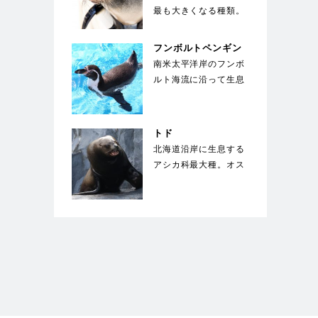
最も大きくなる種類。
体を覆う剛毛の下には
綿毛のような下毛が
フンボルトペンギン
密…
南米太平洋岸のフンボ
ルト海流に沿って生息
することからこの名が
ついた。胸に黒い帯
が…
トド
北海道沿岸に生息する
アシカ科最大種。オス
は体長3m、体重1000
㎏にも成長する。…