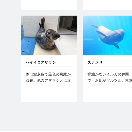
で、…
下毛…
ハイイロアザラシ
スナメリ
体は濃灰色で黒色の斑紋が
背鰭がないイルカの仲間
点在。他のアザラシとは違
で、お肌がツルツル。東
い、馬のような長い顔が特
湾、名古屋港、大阪湾に
徴的…
生息す…