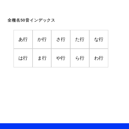
全種名50音インデックス
あ行
か行
さ行
た行
な行
は行
ま行
や行
ら行
わ行