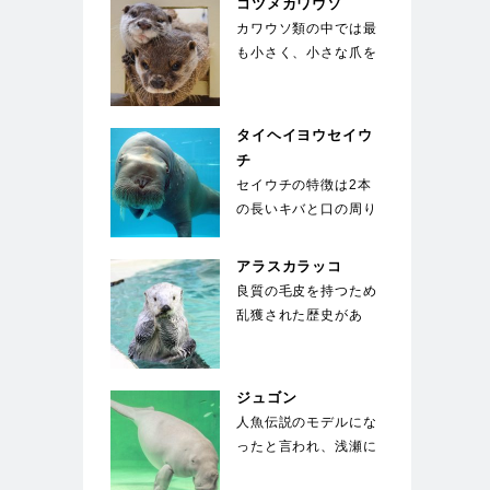
コツメカワウソ
カワウソ類の中では最
も小さく、小さな爪を
していることが種名の
由来。手先が器用で
餌…
タイヘイヨウセイウ
チ
セイウチの特徴は2本
の長いキバと口の周り
の400～500本のヒ
ゲ。キバは上顎の犬…
アラスカラッコ
良質の毛皮を持つため
乱獲された歴史があ
る。海面で仰向けにな
り、お腹の上に置いた
石…
ジュゴン
人魚伝説のモデルにな
ったと言われ、浅瀬に
生える海草を餌にして