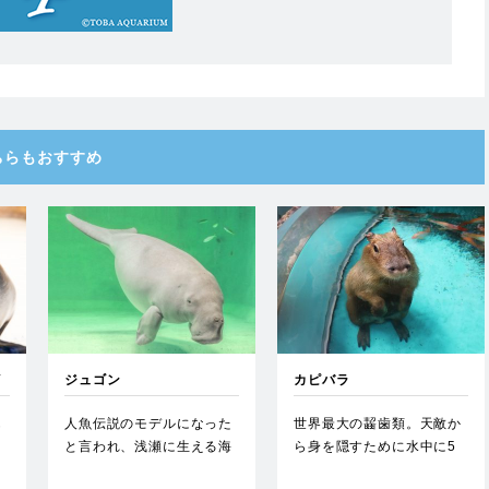
ちらもおすすめ
イ
ジュゴン
カピバラ
も
人魚伝説のモデルになった
世界最大の齧歯類。天敵か
う
と言われ、浅瀬に生える海
ら身を隠すために水中に5
な
草を餌にしている。世界中
分以上潜ることができ、顔