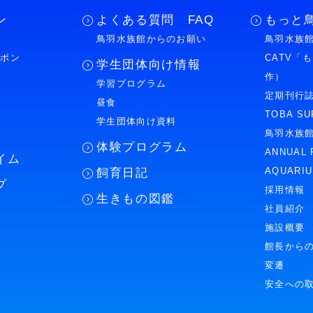
ン
よくある質問 FAQ
もっと
鳥羽水族館からのお願い
鳥羽水族館
ーポン
CATV「
学生団体向け情報
作）
学習プログラム
様
定期刊行
昼食
TOBA SU
学生団体向け資料
鳥羽水族
体験プログラム
ANNUAL 
イム
AQUARI
飼育日記
プ
採用情報
生きもの図鑑
社員紹介
施設概要
館長から
変遷
安全への