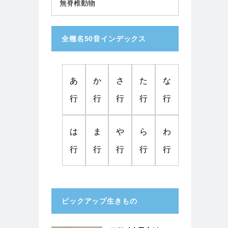
無脊椎動物
全種名50音インデックス
あ
か
さ
た
な
行
行
行
行
行
は
ま
や
ら
わ
行
行
行
行
行
ピックアップ生きもの