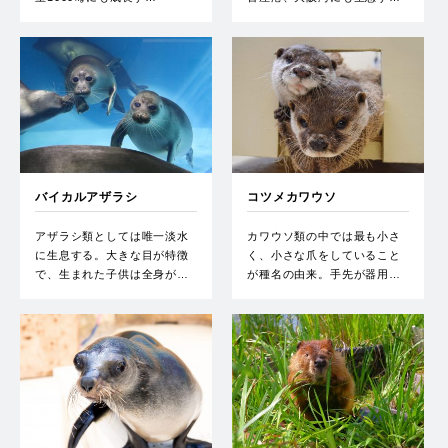
バイカルアザラシ
コツメカワウソ
アザラシ類としては唯一淡水
カワウソ類の中では最も小さ
に生息する。大きな目が特徴
く、小さな爪をしていること
で、生まれた子供は全身が…
が種名の由来。手先が器用…