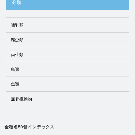
分類
哺乳類
爬虫類
両生類
鳥類
魚類
無脊椎動物
全種名50音インデックス