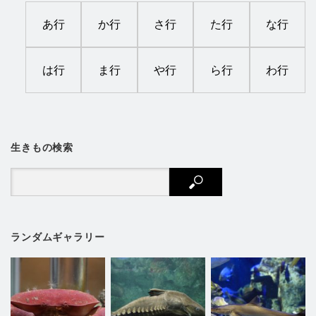
あ行
か行
さ行
た行
な行
は行
ま行
や行
ら行
わ行
生きもの検索
ランダムギャラリー