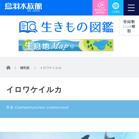
登録数
種
1128
類
ホーム
哺乳類
イロワケイルカ
イロワケイルカ
学名:
Cephalorhynchus commersonii