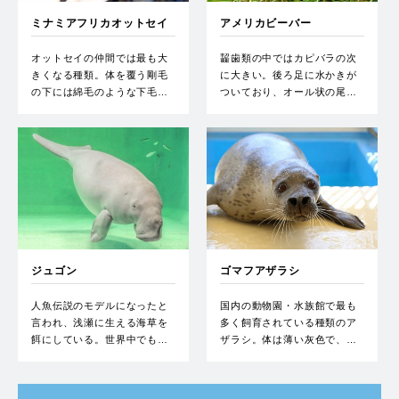
ミナミアフリカオットセイ
アメリカビーバー
オットセイの仲間では最も大
齧歯類の中ではカピバラの次
きくなる種類。体を覆う剛毛
に大きい。後ろ足に水かきが
の下には綿毛のような下毛…
ついており、オール状の尾…
ジュゴン
ゴマフアザラシ
人魚伝説のモデルになったと
国内の動物園・水族館で最も
言われ、浅瀬に生える海草を
多く飼育されている種類のア
餌にしている。世界中でも…
ザラシ。体は薄い灰色で、…