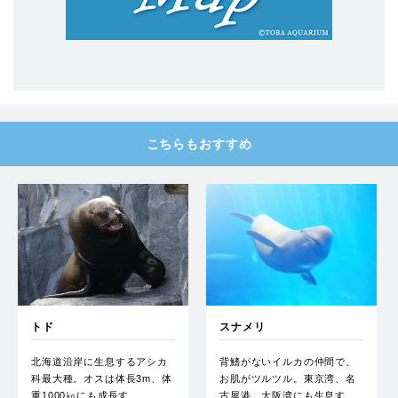
こちらもおすすめ
トド
スナメリ
北海道沿岸に生息するアシカ
背鰭がないイルカの仲間で、
科最大種。オスは体長3m、体
お肌がツルツル。東京湾、名
重1000㎏にも成長す…
古屋港、大阪湾にも生息す…