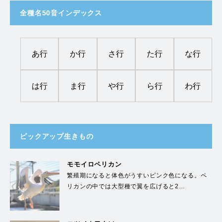
全種名50音インデックス
あ行
か行
さ行
た行
な行
は行
ま行
や行
ら行
わ行
ピックアップ生きもの
モモイロペリカン
繁殖期になると体色がうすいピンク色になる。ペ
リカンの中では大型種で翼を広げると2…