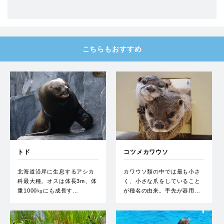
こちらもおすすめ
トド
コツメカワウソ
北海道沿岸に生息するアシカ
カワウソ類の中では最も小さ
科最大種。オスは体長3m、体
く、小さな爪をしていること
重1000㎏にも成長す…
が種名の由来。手先が器用…