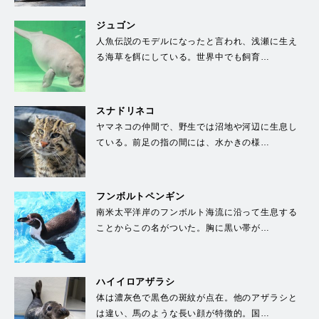
ジュゴン
人魚伝説のモデルになったと言われ、浅瀬に生え
る海草を餌にしている。世界中でも飼育…
スナドリネコ
ヤマネコの仲間で、野生では沼地や河辺に生息し
ている。前足の指の間には、水かきの様…
フンボルトペンギン
南米太平洋岸のフンボルト海流に沿って生息する
ことからこの名がついた。胸に黒い帯が…
ハイイロアザラシ
体は濃灰色で黒色の斑紋が点在。他のアザラシと
は違い、馬のような長い顔が特徴的。国…