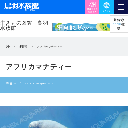
登録数
種
1128
類
ホーム
哺乳類
アフリカマナティー
アフリカマナティー
学名:
Trichechus senegalensis