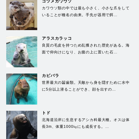
コツメカワウソ
カワウソ類の中では最も小さく、小さな爪をして
いることが種名の由来。手先が器用で餌…
アラスカラッコ
良質の毛皮を持つため乱獲された歴史がある。海
面で仰向けになり、お腹の上に置いた石…
カピバラ
世界最大の齧歯類。天敵から身を隠すために水中
に5分以上潜ることができ、顔を出すの…
トド
北海道沿岸に生息するアシカ科最大種。オスは体
長3m、体重1000㎏にも成長する。…