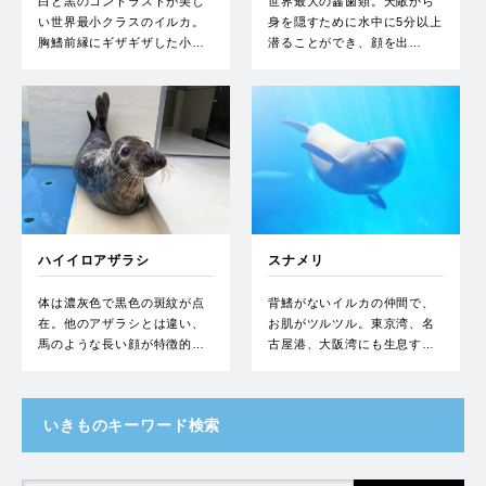
白と黒のコントラストが美し
世界最大の齧歯類。天敵から
い世界最小クラスのイルカ。
身を隠すために水中に5分以上
胸鰭前縁にギザギザした小…
潜ることができ、顔を出…
ハイイロアザラシ
スナメリ
体は濃灰色で黒色の斑紋が点
背鰭がないイルカの仲間で、
在。他のアザラシとは違い、
お肌がツルツル。東京湾、名
馬のような長い顔が特徴的…
古屋港、大阪湾にも生息す…
いきものキーワード検索