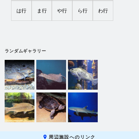
は行
ま行
や行
ら行
わ行
ランダムギャラリー
周辺施設へのリンク