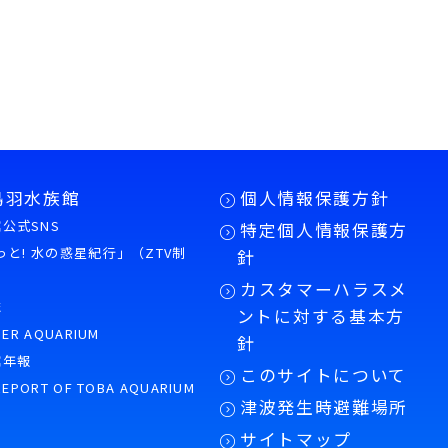
者
鳥羽水族館
個人情報保護方針
公式SNS
特定個人情報保護方
合
もっと! 水の惑星紀行」（ZTV制
針
の
カスタマーハラスメ
誌
ントに対する基本方
PER AQUARIUM
針
館年報
このサイトについて
REPORT OF TOBA AQUARIUM
又
津波発生時避難場所
口
サイトマップ