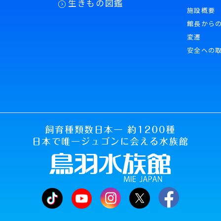
生きもの図鑑
。 なお、この方法によらない求めには応じられない場合
施設概要
ご了承ください。
館長から
変遷
易に認識できない方法によって個人情報を取得する場合
安全への
ついて
Cookie（クッキー）」を利用しています。Cookieに
客様の個人情報を取得することはありません。
【個人情報問合せ窓口】
で下記まで連絡ください。
窓口の名称 個人情報問合せ窓
517 三重県鳥羽市鳥羽3-3-6