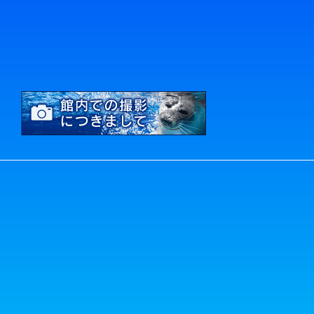
にて受付けます
がありますので
6.本人が容
当サイトでは、「
って、当社がお
お手紙かFAX
連絡先
住所 〒517-8