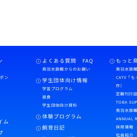
供しません。
3.個人情報の委託
に必要な範囲内において、個人情報の取扱いを他の事業
。
4.個人情報を与えることの任意性について
ン
よくある質問 FAQ
もっと
鳥羽水族館からのお願い
鳥羽水族館
報のご提供は任意です。なお、必要な情報を頂けない場
ポン
CATV「
学生団体向け情報
した当社のサービスをご提供できない場合がございます
作）
学習プログラム
ださい。
様
定期刊行
昼食
TOBA SU
学生団体向け資料
5.開示等の受付・窓口
鳥羽水族
体験プログラム
ANNUAL 
イム
いた個人情報については、利用目的の通知、訂正・追加
飼育日記
採用情報
プ
は提供の拒否の求めに応じます。お申し出は、下記の窓
社員紹介