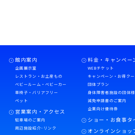
く、第三者に提
利用目的の達成
に委託しません
館内案内
料金・キャンペー
企画展示室
WEBチケット
当社への個人情
レストラン・お土産もの
キャンペーン・お得クー
は、それに対応
ベビールーム・ベビーカー
団体プラン
で予めご了承く
車椅子・バリアフリー
身体障害者施設の団体
ペット
減免申請書のご案内
企業向け優待券
営業案内・アクセス
ショー・お食事タ
駐車場のご案内
提供していただ
周辺施設紹介･リンク
オンラインショッ
は削除、利用又