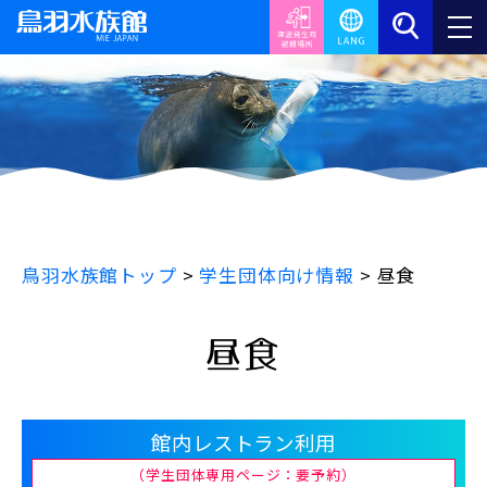
鳥羽水族館トップ
>
学生団体向け情報
>
昼食
昼食
館内レストラン利用
（学生団体専用ページ：要予約）