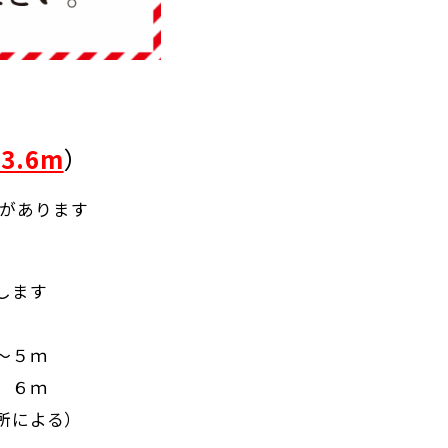
3.6m
）
があります
します
～５ｍ
．６ｍ
所による）