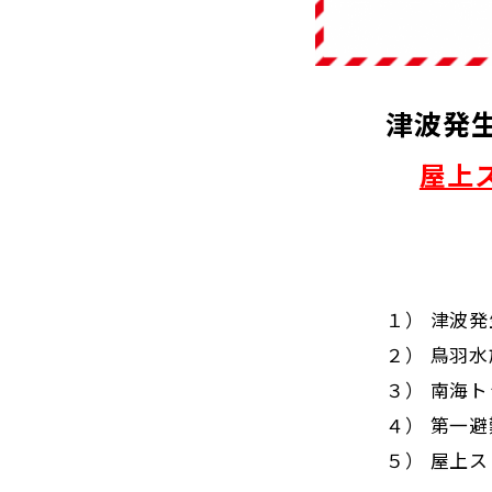
津波発
屋上
１） 津波
２） 鳥羽
３） 南海
４） 第一
５） 屋上