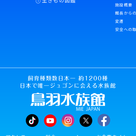
生きもの図鑑
施設概要
館長から
変遷
安全への