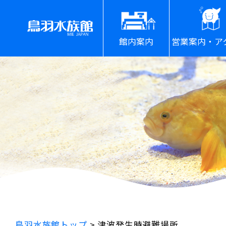
館内案内
営業案内・ア
鳥羽水族館トップ
>
津波発生時避難場所