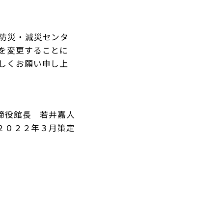
防災・減災センタ
を変更することに
しくお願い申し上
締役館長 若井嘉人
２０２２年３月策定