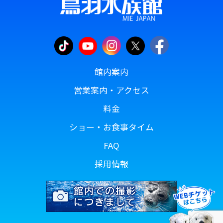
ない場合がありますのでご了承ください。
6.本人が容易に認識できない方法によっ
て個人情報を取得する場合について
当サイトでは、「Cookie（クッキー）」
館内案内
を利用しています。Cookieによって、当社
営業案内・アクセス
がお客様の個人情報を取得することはあり
ません。
料金
ショー・お食事タイム
【個人情報問合せ窓口】
FAQ
お手紙かFAXで下記まで連絡ください。
採用情報
窓口の名称 個人情報問合せ窓口
連絡先
住所 〒517-8517 三重県鳥羽市鳥羽3-3-
6