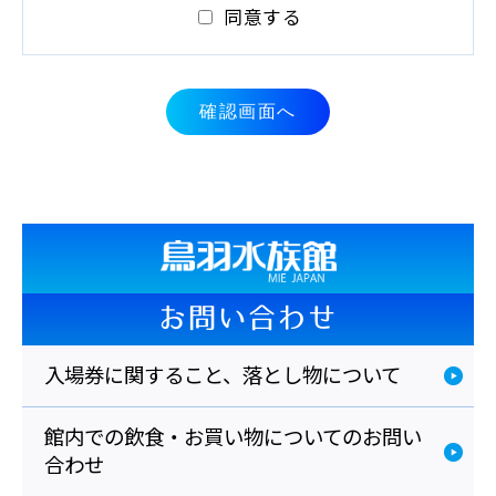
同意する
得・利用させていただきます。ご提供いた
だいた 個人情報を目的の範囲をこえて利用
することはありません。 ・お問い合わせに
対する回答のご連絡のため
確認画面へ
２.個人情報の提供
法令に定める場合を除き、個人情報を、事
前にご本人の同意を得ることなく、第三者
に提供しません。
お問い合わせ
3.個人情報の委託
入場券に関すること、落とし物について
利用目的の達成に必要な範囲内において、
館内での飲食・お買い物についてのお問い
個人情報の取扱いを他の事業者に委託しま
合わせ
せん。