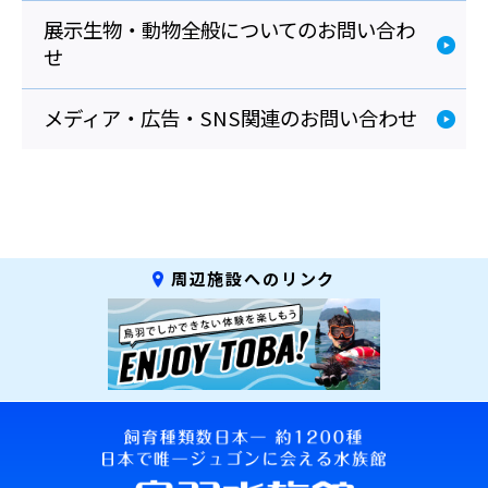
4.個人情報を与えることの任意性につい
展示生物・動物全般についてのお問い合わ
て
せ
当社への個人情報のご提供は任意です。な
メディア・広告・SNS関連のお問い合わせ
お、必要な情報を頂けない場合は、それに
対応した当社のサービスをご提供できない
場合がございますので予めご了承くださ
い。
周辺施設へのリンク
5.開示等の受付・窓口
提供していただいた個人情報については、
利用目的の通知、訂正・追加又は削除、利
用又は提供の拒否の求めに応じます。お申
し出は、下記の窓口にて受付けます。 な
お、この方法によらない求めには応じられ