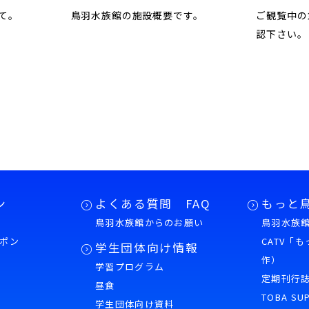
て。
鳥羽水族館の施設概要です。
ご観覧中の
認下さい。
ン
よくある質問 FAQ
もっと
鳥羽水族館からのお願い
鳥羽水族館
ポン
CATV「
学生団体向け情報
作）
学習プログラム
様
定期刊行
昼食
TOBA SU
学生団体向け資料