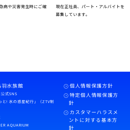
急病や災害発生時にご確
現在正社員、パート・アルバイトを
募集しています。
鳥羽水族館
個人情報保護方針
公式SNS
特定個人情報保護方
もっと! 水の惑星紀行」（ZTV制
針
カスタマーハラスメ
誌
ントに対する基本方
PER AQUARIUM
針