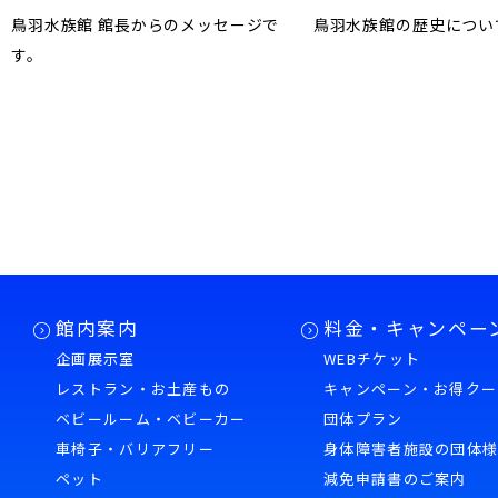
鳥羽水族館 館長からのメッセージで
鳥羽水族館の歴史につい
す。
館内案内
料金・キャンペー
企画展示室
WEBチケット
レストラン・お土産もの
キャンペーン・お得クー
ベビールーム・ベビーカー
団体プラン
車椅子・バリアフリー
身体障害者施設の団体
ペット
減免申請書のご案内