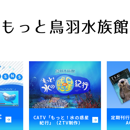
もっと鳥羽水族館
式
CATV「もっと！水の惑星
定期刊行誌
紀行」（ZTV制作）
A