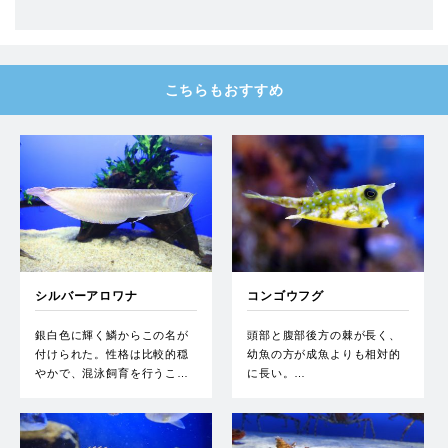
こちらもおすすめ
シルバーアロワナ
コンゴウフグ
銀白色に輝く鱗からこの名が
頭部と腹部後方の棘が長く、
付けられた。性格は比較的穏
幼魚の方が成魚よりも相対的
やかで、混泳飼育を行うこ…
に長い。…