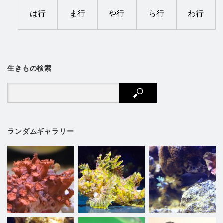
は行
ま行
や行
ら行
わ行
生きもの検索
ランダムギャラリー