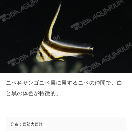
ニベ科サンゴニベ属に属するニベの仲間で、白
と黒の体色が特徴的。
分布：西部大西洋