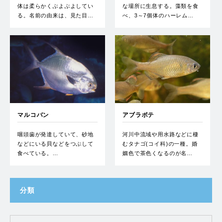
体は柔らかくぶよぶよしてい
な場所に生息する。藻類を食
る。名前の由来は、見た目…
べ、3～7個体のハーレム…
マルコバン
アブラボテ
咽頭歯が発達していて、砂地
河川中流域や用水路などに棲
などにいる貝などをつぶして
むタナゴ(コイ科)の一種。婚
食べている。…
姻色で茶色くなるのが名…
分類