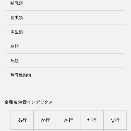
哺乳類
爬虫類
両生類
鳥類
魚類
無脊椎動物
全種名50音インデックス
あ行
か行
さ行
た行
な行