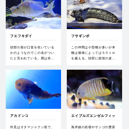
フエフキダイ
フサギンポ
頭部の形が口笛を吹いている
この仲間は小型種が多いが本
かのようなのでこの名がつい
種は個体によっては５０ｃｍ
たと言われている。唇は赤…
を越える。頭部に総状の皮…
アカドンコ
エイブルズエンゼルフィッ
シュ
外見はオタマジャクシ状で、
海岸線の岩場やサンゴの豊富