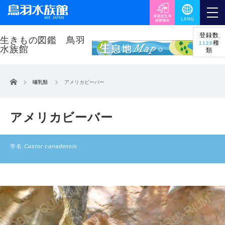
登録数
種
1128
類
ホーム
哺乳類
アメリカビーバー
アメリカビーバー
学名:
Castor canadensis