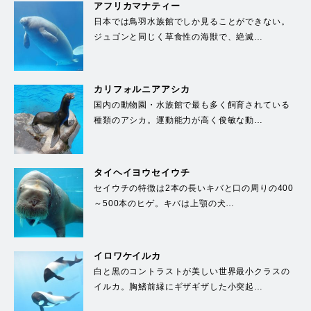
アフリカマナティー
日本では鳥羽水族館でしか見ることができない。
ジュゴンと同じく草食性の海獣で、絶滅…
カリフォルニアアシカ
国内の動物園・水族館で最も多く飼育されている
種類のアシカ。運動能力が高く俊敏な動…
タイヘイヨウセイウチ
セイウチの特徴は2本の長いキバと口の周りの400
～500本のヒゲ。キバは上顎の犬…
イロワケイルカ
白と黒のコントラストが美しい世界最小クラスの
イルカ。胸鰭前縁にギザギザした小突起…