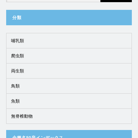
分類
哺乳類
爬虫類
両生類
鳥類
魚類
無脊椎動物
全種名50音インデックス