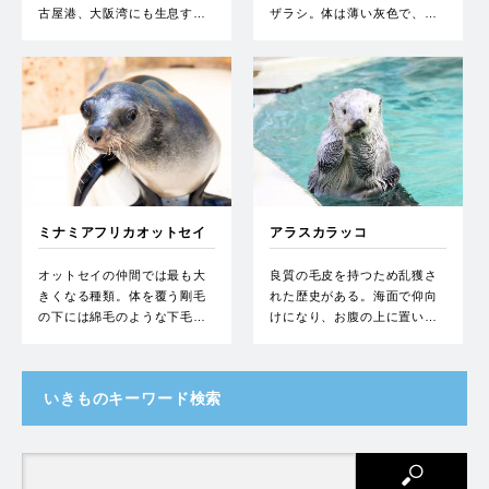
古屋港、大阪湾にも生息す…
ザラシ。体は薄い灰色で、…
ミナミアフリカオットセイ
アラスカラッコ
オットセイの仲間では最も大
良質の毛皮を持つため乱獲さ
きくなる種類。体を覆う剛毛
れた歴史がある。海面で仰向
の下には綿毛のような下毛…
けになり、お腹の上に置い…
いきものキーワード検索