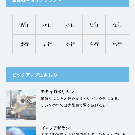
あ行
か行
さ行
た行
な行
は行
ま行
や行
ら行
わ行
ピックアップ生きもの
モモイロペリカン
繁殖期になると体色がうすいピンク色になる。ペ
リカンの中では大型種で翼を広げると2…
ゴマフアザラシ
国内の動物園・水族館で最も多く飼育されている