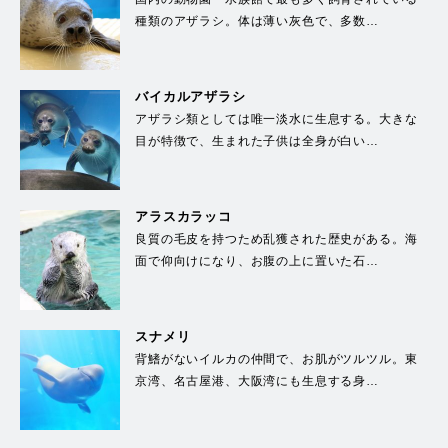
種類のアザラシ。体は薄い灰色で、多数…
バイカルアザラシ
アザラシ類としては唯一淡水に生息する。大きな
目が特徴で、生まれた子供は全身が白い…
アラスカラッコ
良質の毛皮を持つため乱獲された歴史がある。海
面で仰向けになり、お腹の上に置いた石…
スナメリ
背鰭がないイルカの仲間で、お肌がツルツル。東
京湾、名古屋港、大阪湾にも生息する身…