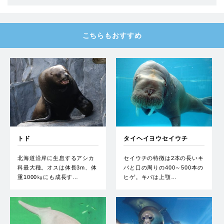
こちらもおすすめ
トド
タイヘイヨウセイウチ
北海道沿岸に生息するアシカ
セイウチの特徴は2本の長いキ
科最大種。オスは体長3m、体
バと口の周りの400～500本の
重1000㎏にも成長す…
ヒゲ。キバは上顎…