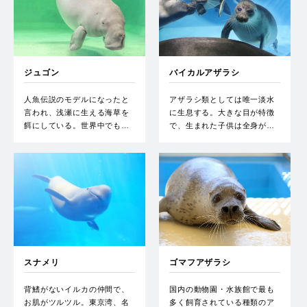
ジュゴン
バイカルアザラシ
人魚伝説のモデルになったと
アザラシ類としては唯一淡水
言われ、浅瀬に生える海草を
に生息する。大きな目が特徴
餌にしている。世界中でも…
で、生まれた子供は全身が…
スナメリ
ゴマフアザラシ
背鰭がないイルカの仲間で、
国内の動物園・水族館で最も
お肌がツルツル。東京湾、名
多く飼育されている種類のア