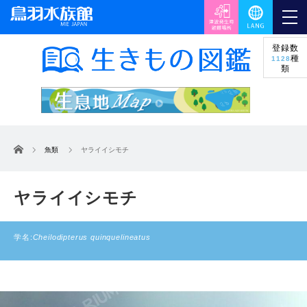
登録数
種
1128
類
ホーム
魚類
ヤライイシモチ
ヤライイシモチ
学名:
Cheilodipterus quinquelineatus