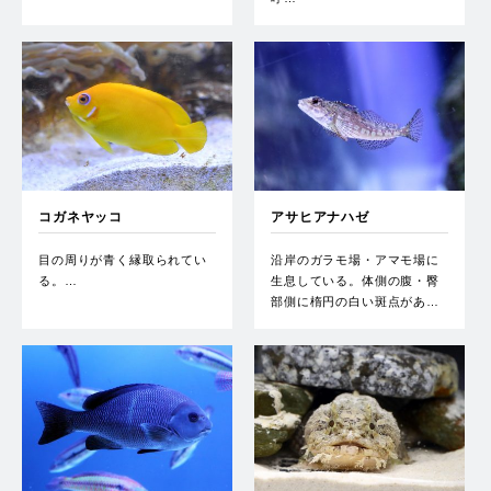
コガネヤッコ
アサヒアナハゼ
目の周りが青く縁取られてい
沿岸のガラモ場・アマモ場に
る。…
生息している。体側の腹・臀
部側に楕円の白い斑点があ…