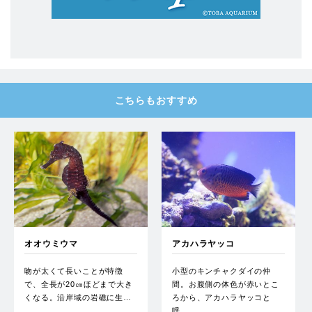
こちらもおすすめ
オオウミウマ
アカハラヤッコ
吻が太くて長いことが特徴
小型のキンチャクダイの仲
で、全長が20㎝ほどまで大き
間。お腹側の体色が赤いとこ
くなる。沿岸域の岩礁に生…
ろから、アカハラヤッコと
呼…