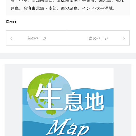
浜・串本、高知県高知、愛媛県愛南・宇和海、屋久島、琉球
列島。台湾東北部・南部、西沙諸島、インド-太平洋域。
Post
前のページ
次のページ