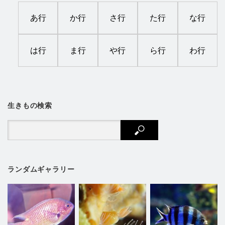
あ行
か行
さ行
た行
な行
は行
ま行
や行
ら行
わ行
生きもの検索
ランダムギャラリー