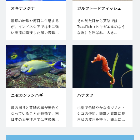
オキナメジナ
ガルフトードフィッシュ
沿岸の岩礁や河口に生息する
その見た目から英語では
が、インドネシアでは主に強
Toadfish（ヒキガエルのよう
い潮流に隣接した深い岩礁…
な魚）と呼ばれ、大き…
ニセカンランハギ
ハナタツ
眼の周りと背鰭の縁が黄色く
小型で色鮮やかなタツノオト
なっていることが特徴で、南
シゴの仲間。頭部と背部に鹿
日本の太平洋岸では季節来…
角状の皮弁を持ち、眼上に…