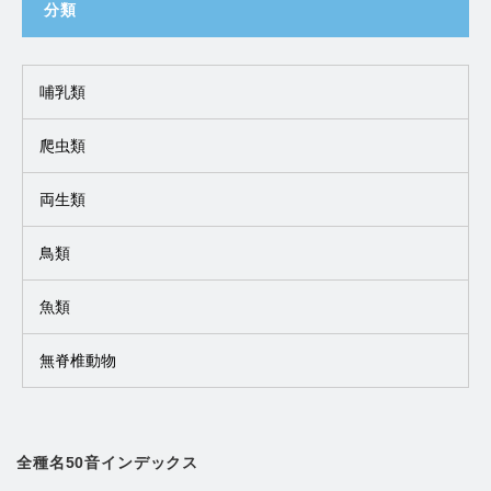
分類
哺乳類
爬虫類
両生類
鳥類
魚類
無脊椎動物
全種名50音インデックス