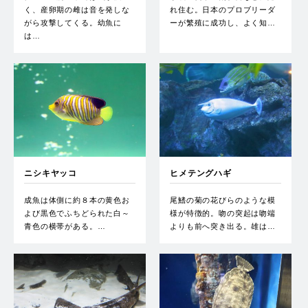
く、産卵期の雌は音を発しな
れ住む。日本のプロブリーダ
がら攻撃してくる。幼魚に
ーが繁殖に成功し、よく知…
は…
ニシキヤッコ
ヒメテングハギ
成魚は体側に約８本の黄色お
尾鰭の菊の花びらのような模
よび黒色でふちどられた白～
様が特徴的。吻の突起は吻端
青色の横帯がある。…
よりも前へ突き出る。雄は…