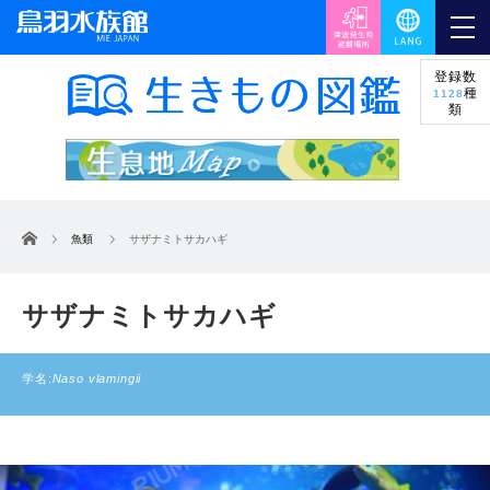
登録数
種
1128
類
ホーム
魚類
サザナミトサカハギ
サザナミトサカハギ
学名:
Naso vlamingii