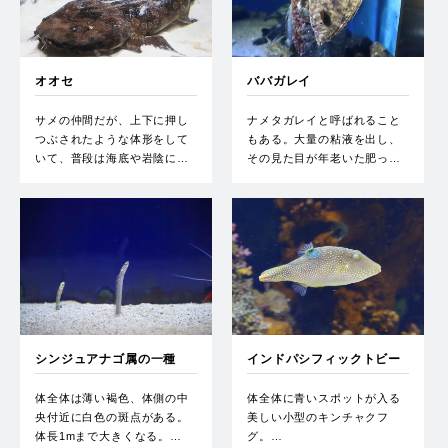
オオセ
ババガレイ
サメの仲間だが、上下に押し
ナメタガレイと呼ばれること
つぶされたような体形をして
もある。大量の粘液を出し、
いて、普段は海底や岩陰に…
その見た目が年老いた肥っ…
シンジュアナゴ属の一種
インドパシフィックトビー
体全体は薄い褐色、体側の中
体全体に青いスポットが入る
央付近に白色の斑点がある。
美しい小型のキンチャクフ
体長1mまで大きくなる。…
グ。…