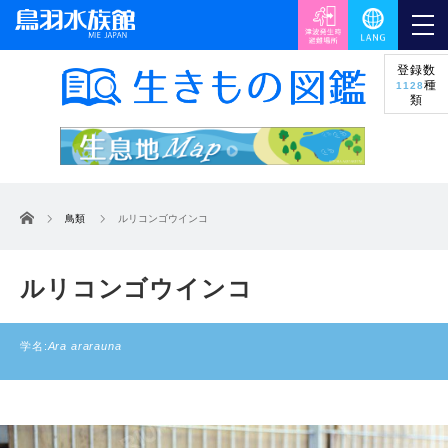
登録数
種
1128
類
ホーム
鳥類
ルリコンゴウインコ
ルリコンゴウインコ
学名:
Ara ararauna