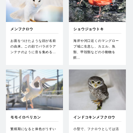
メンフクロウ
ショウジョウトキ
お面をつけたような顔が名前
海岸や河口近くのマングロー
の由来。この顔でパラボラア
ブ域に生息し、カエル、魚
ンテナのように音を集める…
類、甲殻類などの小動物を
餌…
モモイロペリカン
インドコキンメフクロウ
繁殖期になると体色がうすい
小型で、フクロウとしては活