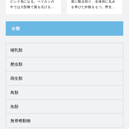
ピンク色になる。ペリカンの
発に動き回り、全体的に丸み
中では大型種で翼を広げる…
を帯びた外観をもつ。野生…
分類
哺乳類
爬虫類
両生類
鳥類
魚類
無脊椎動物