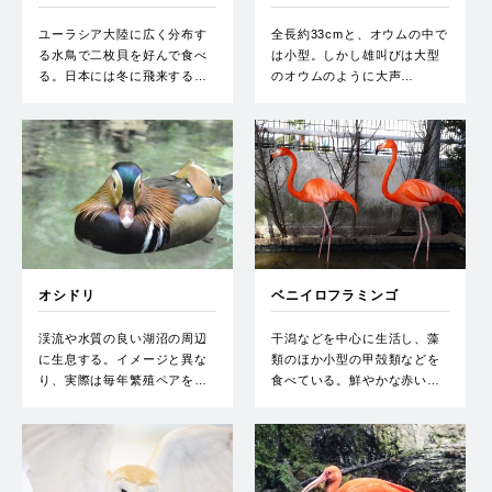
ユーラシア大陸に広く分布す
全長約33cmと、オウムの中で
る水鳥で二枚貝を好んで食べ
は小型。しかし雄叫びは大型
る。日本には冬に飛来する…
のオウムのように大声…
オシドリ
ベニイロフラミンゴ
渓流や水質の良い湖沼の周辺
干潟などを中心に生活し、藻
に生息する。イメージと異な
類のほか小型の甲殻類などを
り、実際は毎年繁殖ペアを…
食べている。鮮やかな赤い…