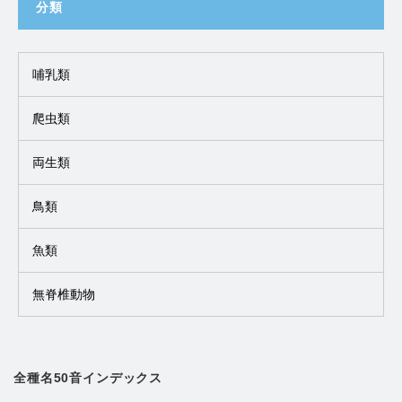
分類
哺乳類
爬虫類
両生類
鳥類
魚類
無脊椎動物
全種名50音インデックス