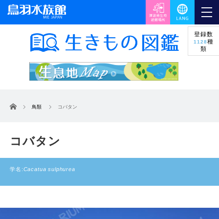
登録数
種
1128
類
ホーム
鳥類
コバタン
コバタン
学名:
Cacatua sulphurea