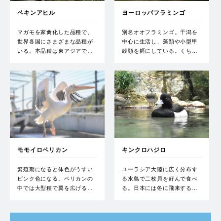
ペキンアヒル
ヨーロッパフラミンゴ
マガモを家禽化した品種で、
別名オオフラミンゴ。干潟を
世界各国にさまざまな品種が
中心に生活し、藻類や小型甲
いる。本品種は東アジアで…
殻類を餌にしている。くち…
モモイロペリカン
キンクロハジロ
繁殖期になると体色がうすい
ユーラシア大陸に広く分布す
ピンク色になる。ペリカンの
る水鳥で二枚貝を好んで食べ
中では大型種で翼を広げる…
る。日本には冬に飛来する…