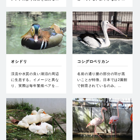
オシドリ
コシグロペリカン
渓流や水質の良い湖沼の周辺
名前の通り腰の部分の羽が黒
に生息する。イメージと異な
いことが特徴。日本では2園館
り、実際は毎年繁殖ペアを…
で飼育されているのみ。…