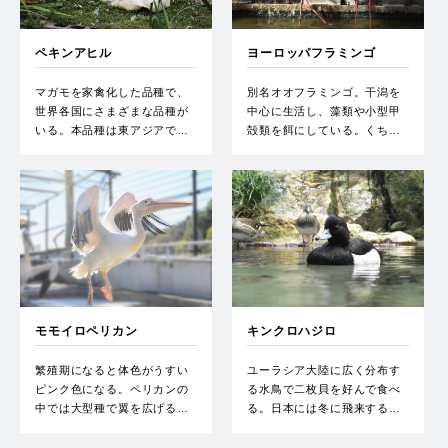
ペキンアヒル
ヨーロッパフラミンゴ
マガモを家禽化した品種で、
別名オオフラミンゴ。干潟を
世界各国にさまざまな品種が
中心に生活し、藻類や小型甲
いる。本品種は東アジアで…
殻類を餌にしている。くち…
モモイロペリカン
キンクロハジロ
繁殖期になると体色がうすい
ユーラシア大陸に広く分布す
ピンク色になる。ペリカンの
る水鳥で二枚貝を好んで食べ
中では大型種で翼を広げる…
る。日本には冬に飛来する…