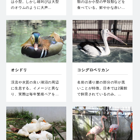
は小型。しかし雄叫びは大型
類のほか小型の甲殻類などを
のオウムのように大声…
食べている。鮮やかな赤い…
オシドリ
コシグロペリカン
渓流や水質の良い湖沼の周辺
名前の通り腰の部分の羽が黒
に生息する。イメージと異な
いことが特徴。日本では2園館
り、実際は毎年繁殖ペアを…
で飼育されているのみ。…