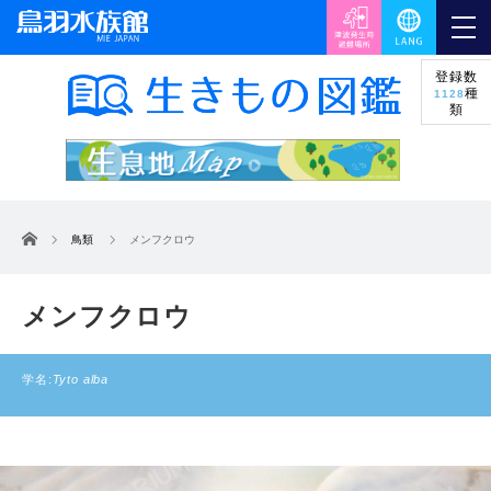
登録数
種
1128
類
ホーム
鳥類
メンフクロウ
メンフクロウ
学名:
Tyto alba