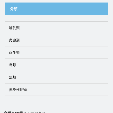
分類
哺乳類
爬虫類
両生類
鳥類
魚類
無脊椎動物
全種名50音インデックス