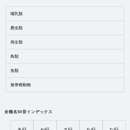
哺乳類
爬虫類
両生類
鳥類
魚類
無脊椎動物
全種名50音インデックス
あ行
か行
さ行
た行
な行