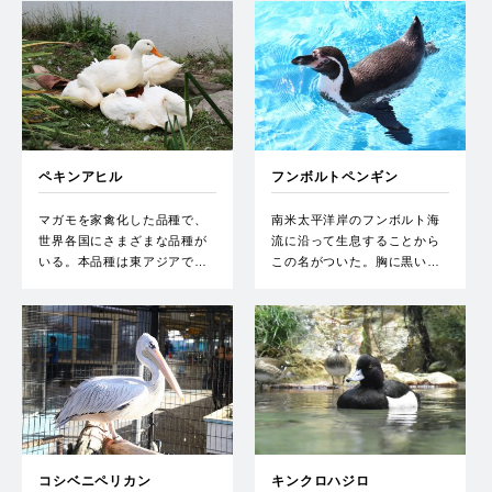
ペキンアヒル
フンボルトペンギン
マガモを家禽化した品種で、
南米太平洋岸のフンボルト海
世界各国にさまざまな品種が
流に沿って生息することから
いる。本品種は東アジアで…
この名がついた。胸に黒い…
コシベニペリカン
キンクロハジロ