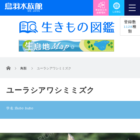
登録数
種
1128
類
ホーム
鳥類
ユーラシアワシミミズク
ユーラシアワシミミズク
学名:
Bubo bubo