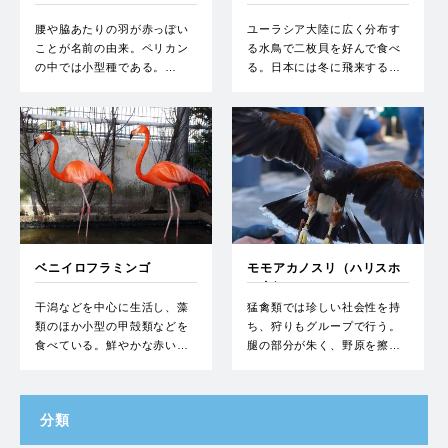
腰や脇あたりの羽が赤っぽい
ユーラシア大陸に広く分布す
ことが名前の由来。ペリカン
る水鳥で二枚貝を好んで食べ
の中では小型種である。…
る。日本には冬に飛来する…
ベニイロフラミンゴ
モモアカノスリ（ハリスホ
ーク）
干潟などを中心に生活し、藻
猛禽類では珍しい社会性を持
類のほか小型の甲殻類などを
ち、狩りもグループで行う。
食べている。鮮やかな赤い…
腿の部分が朱く、野原を擦…
分類