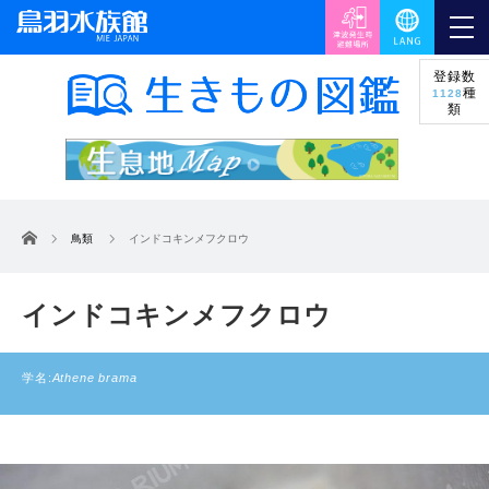
登録数
種
1128
類
ホーム
鳥類
インドコキンメフクロウ
インドコキンメフクロウ
学名:
Athene brama