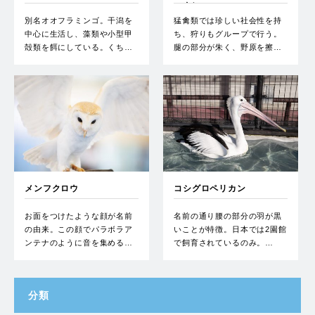
ーク）
別名オオフラミンゴ。干潟を
猛禽類では珍しい社会性を持
中心に生活し、藻類や小型甲
ち、狩りもグループで行う。
殻類を餌にしている。くち…
腿の部分が朱く、野原を擦…
メンフクロウ
コシグロペリカン
お面をつけたような顔が名前
名前の通り腰の部分の羽が黒
の由来。この顔でパラボラア
いことが特徴。日本では2園館
ンテナのように音を集める…
で飼育されているのみ。…
分類