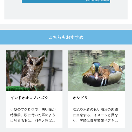
こちらもおすすめ
インドオオコノハズク
オシドリ
小型のフクロウで、黒い瞳が
渓流や水質の良い湖沼の周辺
特徴的。頭に付いた耳のよう
に生息する。イメージと異な
に見える羽は、羽角と呼ば…
り、実際は毎年繁殖ペアを…