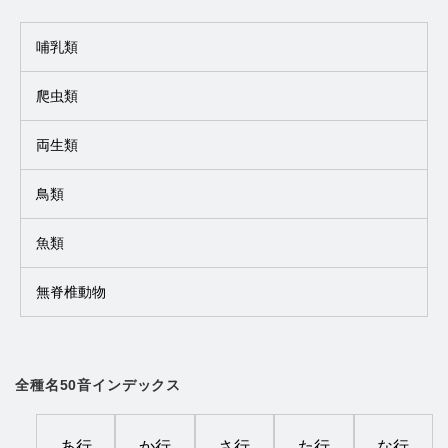
哺乳類
爬虫類
両生類
鳥類
魚類
無脊椎動物
全種名50音インデックス
あ行
か行
さ行
た行
な行