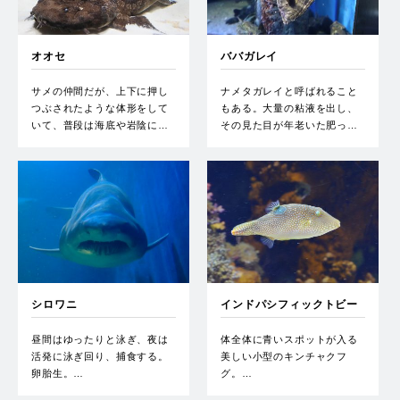
オオセ
ババガレイ
サメの仲間だが、上下に押し
ナメタガレイと呼ばれること
つぶされたような体形をして
もある。大量の粘液を出し、
いて、普段は海底や岩陰に…
その見た目が年老いた肥っ…
シロワニ
インドパシフィックトビー
昼間はゆったりと泳ぎ、夜は
体全体に青いスポットが入る
活発に泳ぎ回り、捕食する。
美しい小型のキンチャクフ
卵胎生。…
グ。…