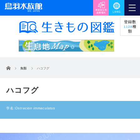
登録数
種
1128
類
ホーム
魚類
ハコフグ
ハコフグ
学名:
Ostracion immaculatus