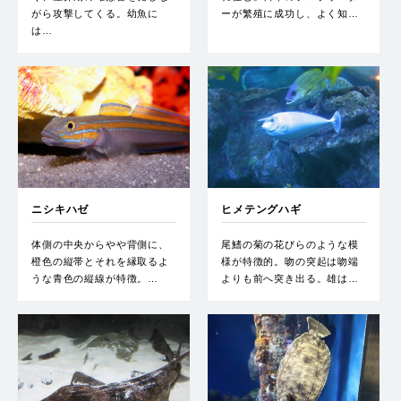
がら攻撃してくる。幼魚に
ーが繁殖に成功し、よく知…
は…
ニシキハゼ
ヒメテングハギ
体側の中央からやや背側に、
尾鰭の菊の花びらのような模
橙色の縦帯とそれを縁取るよ
様が特徴的。吻の突起は吻端
うな青色の縦線が特徴。…
よりも前へ突き出る。雄は…