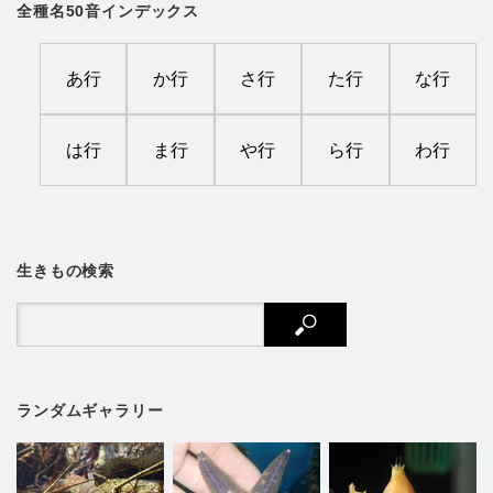
全種名50音インデックス
あ行
か行
さ行
た行
な行
は行
ま行
や行
ら行
わ行
生きもの検索
ランダムギャラリー