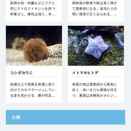
筋肉や殻・内臓などにフグと
樹枝状の群体で枝は長く伸び
同じテトロドトキシンを持つ
て鹿角状になる。波当たりの
有毒ガニ。毒性は強く、本…
弱い環境で広くみられる。…
コシダカウニ
イトマキヒトデ
岩礁の上で海藻を体表に張り
表面の色は濃青緑から黒色に
付けてカモフラージュしてい
近く、赤いまだら模様が目立
る姿を見かける。棘や管足…
つ。裏面は淡褐色かオレン…
分類