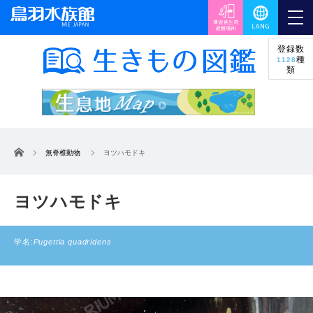
登録数
種
1128
類
ホーム
無脊椎動物
ヨツハモドキ
ヨツハモドキ
学名:
Pugettia quadridens