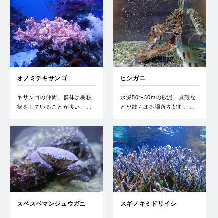
オノミチキサンゴ
ヒシガニ
キサンゴの仲間。群体は樹枝
水深50〜50mの砂泥、貝殻な
状をしていることが多い。…
どが散らばる場所を好む。…
スベスベマンジュウガニ
スギノキミドリイシ