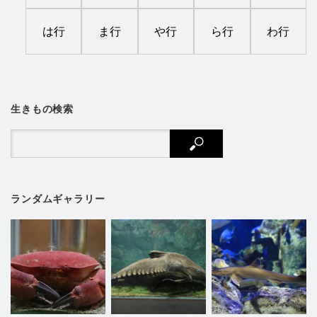
は行
ま行
や行
ら行
わ行
生きもの検索
ランダムギャラリー