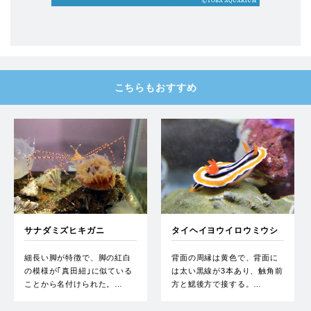
こちらもおすすめ
サナダミズヒキガニ
タイヘイヨウイロウミウシ
細長い脚が特徴で、脚の紅白
背面の周縁は黄色で、背面に
の模様が｢真田紐｣に似ている
は太い黒線が3本あり、触角前
ことから名付けられた。…
方と鰓後方で接する。…