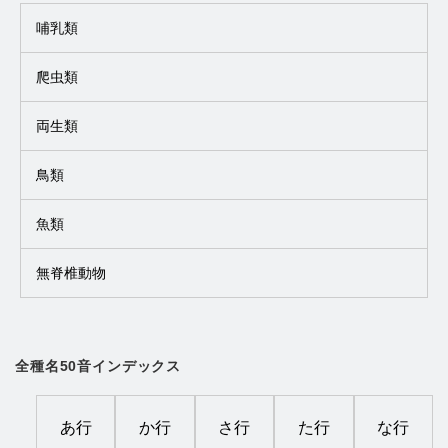
哺乳類
爬虫類
両生類
鳥類
魚類
無脊椎動物
全種名50音インデックス
あ行
か行
さ行
た行
な行