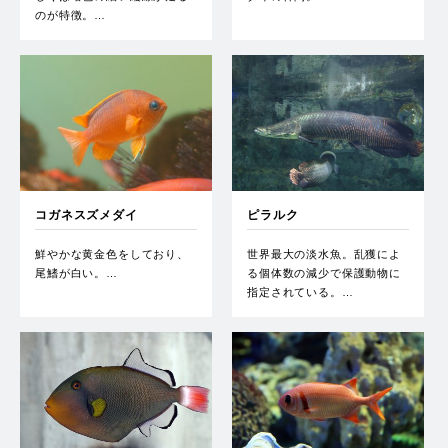
のが特徴。…
コガネスズメダイ
ピラルク
鮮やかな黄金色をしており、
世界最大の淡水魚。乱獲によ
尾鰭が白い。…
る個体数の減少で保護動物に
指定されている。…