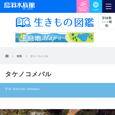
登録数
種
1128
類
ホーム
魚類
タケノコメバル
タケノコメバル
学名:
Sebastes oblongus