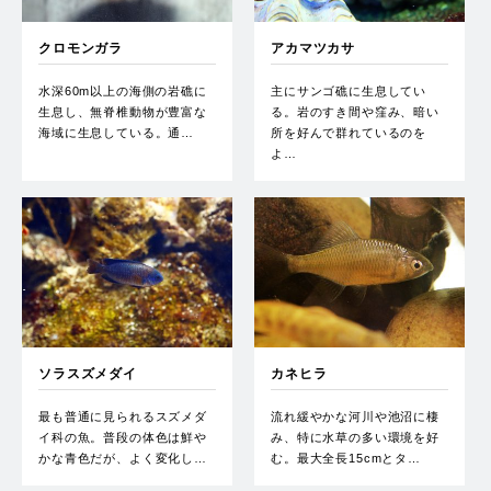
クロモンガラ
アカマツカサ
水深60m以上の海側の岩礁に
主にサンゴ礁に生息してい
生息し、無脊椎動物が豊富な
る。岩のすき間や窪み、暗い
海域に生息している。通…
所を好んで群れているのを
よ…
ソラスズメダイ
カネヒラ
最も普通に見られるスズメダ
流れ緩やかな河川や池沼に棲
イ科の魚。普段の体色は鮮や
み、特に水草の多い環境を好
かな青色だが、よく変化し…
む。最大全長15cmとタ…