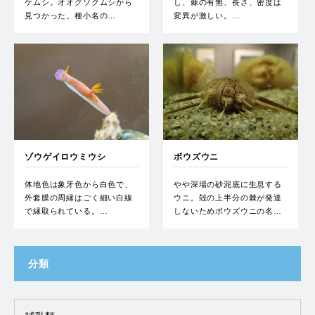
ケムシ。オオグソクムシから
し、棘の有無、長さ、密度は
見つかった。種小名の…
変異が激しい。…
ゾウゲイロウミウシ
ボウズウニ
体地色は象牙色から白色で、
やや深場の砂泥底に生息する
外套膜の周縁はごく細い白線
ウニ。殻の上半分の棘が発達
で縁取られている。…
しないためボウズウニの名…
分類