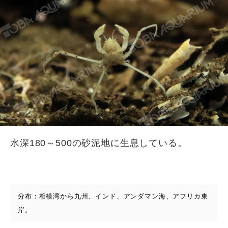
水深180～500の砂泥地に生息している。
分布：相模湾から九州、インド、アンダマン海、アフリカ東
岸。