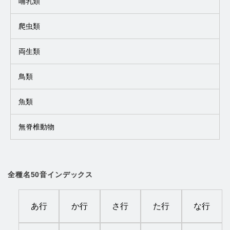
哺乳類
爬虫類
両生類
鳥類
魚類
無脊椎動物
全種名50音インデックス
あ行
か行
さ行
た行
な行