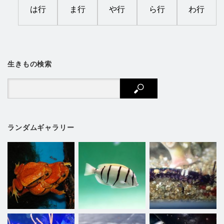
は行
ま行
や行
ら行
わ行
生きもの検索
ランダムギャラリー