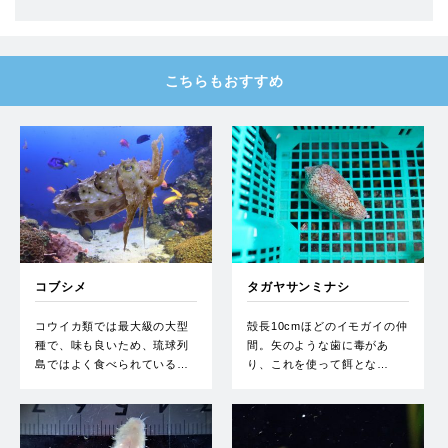
こちらもおすすめ
コブシメ
タガヤサンミナシ
コウイカ類では最大級の大型
殻長10cmほどのイモガイの仲
種で、味も良いため、琉球列
間。矢のような歯に毒があ
島ではよく食べられている…
り、これを使って餌とな…