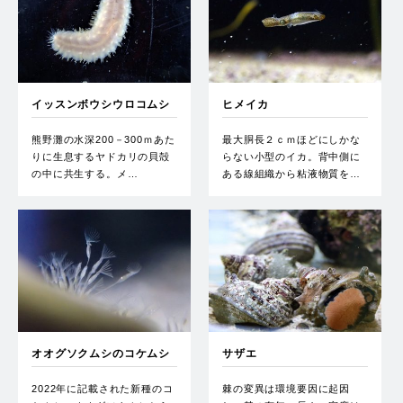
イッスンボウシウロコムシ
ヒメイカ
熊野灘の水深200－300ｍあた
最大胴長２ｃｍほどにしかな
りに生息するヤドカリの貝殻
らない小型のイカ。背中側に
の中に共生する。メ…
ある線組織から粘液物質を…
オオグソクムシのコケムシ
サザエ
2022年に記載された新種のコ
棘の変異は環境要因に起因