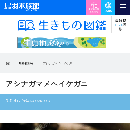
登録数
種
1128
類
ホーム
無脊椎動物
アシナガマメヘイケガニ
アシナガマメヘイケガニ
学名:
Geothelphusa dehaani