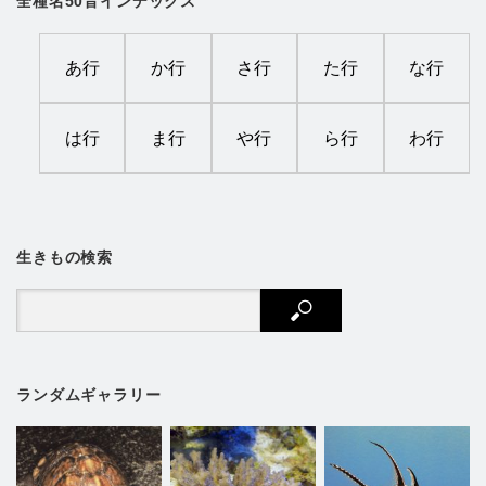
全種名50音インデックス
あ行
か行
さ行
た行
な行
は行
ま行
や行
ら行
わ行
生きもの検索
ランダムギャラリー