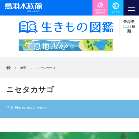
登録数
種
1128
類
ホーム
魚類
ニセタカサゴ
ニセタカサゴ
学名:
Pterocaesio marri