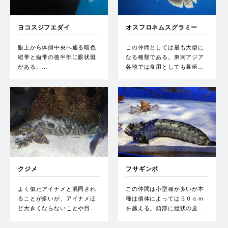
ヨコスジフエダイ
オスフロネムスグラミー
眼上から体側中央へ通る暗色
この仲間としては最も大型に
縦帯と縦帯の後半部に眼状斑
なる種類である。東南アジア
がある。…
各地では食用としても養殖…
クジメ
フサギンポ
よく似たアイナメと混同され
この仲間は小型種が多いが本
ることが多いが、アイナメほ
種は個体によっては５０ｃｍ
ど大きくならないことや目…
を越える。頭部に総状の皮…