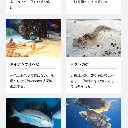
多いのだが、正しい呼び名
ら観賞用として飼育されて…
は…
ダイナンウミヘビ
ヨダレカケ
体色は灰色で模様はない。浅
岩礁域の潮上帯や飛沫帯に生
場から水深約500mの砂泥地に
息し、「陸地にすむ魚」とし
生息する。…
ても知られる。…