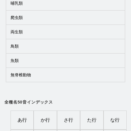
哺乳類
爬虫類
両生類
鳥類
魚類
無脊椎動物
全種名50音インデックス
あ行
か行
さ行
た行
な行