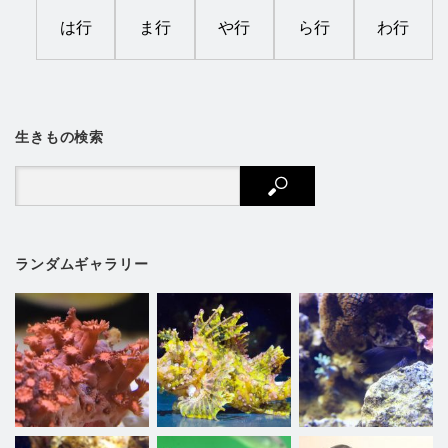
は行
ま行
や行
ら行
わ行
生きもの検索
ランダムギャラリー