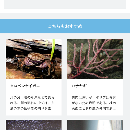
こちらもおすすめ
クロベンケイガニ
ハナヤギ
川の河口域の草原などで見ら
共肉は赤いが、ポリプは骨片
れる。川の流れの中では、川
がないため透明である。枝の
底の木の葉や岩の周りを素…
表面にヒドロ虫の仲間であ…