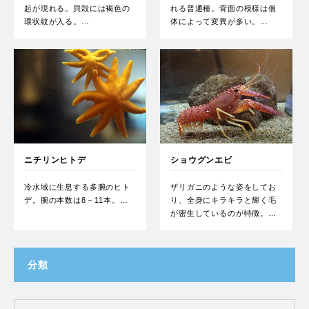
起が現れる。貝殻には褐色の
れる普通種。背面の模様は個
環状紋が入る。…
体によって変異が多い。…
ニチリンヒトデ
ショウグンエビ
冷水域に生息する多腕のヒト
ザリガニのような姿をしてお
デ。腕の本数は8－11本。…
り、全身にキラキラと輝く毛
が密生しているのが特徴。…
分類