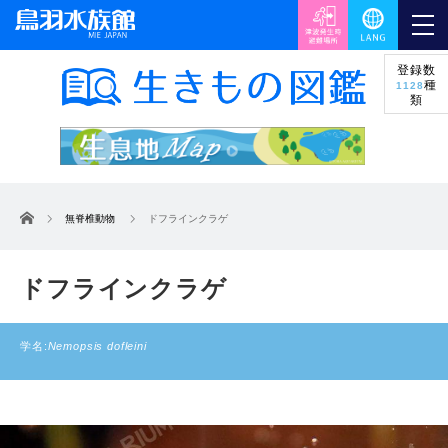
登録数
種
1128
類
ホーム
無脊椎動物
ドフラインクラゲ
ドフラインクラゲ
学名:
Nemopsis dofleini