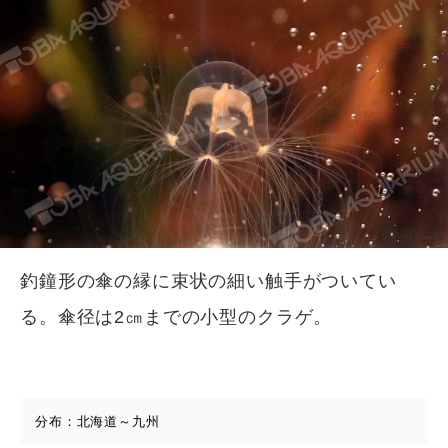
釣鐘形の傘の縁に束状の細い触手がついてい
る。傘径は2㎝までの小型のクラゲ。
分布：北海道～九州