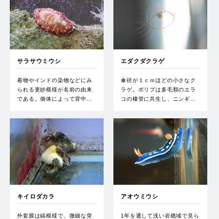
サラサウミウシ
エダクダクラゲ
着物やインドの染物などにみ
傘径が１ｃｍほどの小さなク
られる更紗模様が名前の由来
ラゲ。ポリプは多毛類のエラ
である。個体によって背中…
コの棲管に共生し、ニンギ…
キイロダカラ
アオウミウシ
外套膜は縞模様で、微細な突
1年を通して浅い岩礁域で見ら