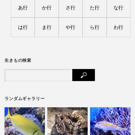
あ行
か行
さ行
た行
な行
は行
ま行
や行
ら行
わ行
生きもの検索
ランダムギャラリー