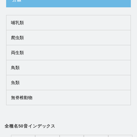
哺乳類
爬虫類
両生類
鳥類
魚類
無脊椎動物
全種名50音インデックス