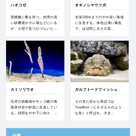
ハオコゼ
オキノシマウツボ
背鰭棘に毒を持つ。内湾の浅
水深200mまでのやや深い海域
い砂礫底やガレ場などにいる
に生息する。体色は薄い褐色
が、小型で見つけづらいた…
で、ほぼ同じ太さの黒…
カミソリウオ
ガルフトードフィッシュ
沿岸の岩礁域やサンゴ礁の海
その見た目から英語では
藻床付近や砂泥に生息してい
Toadfish（ヒキガエルのよう
る。頭部をやや下に向け、…
な魚）と呼ばれ、大き…
分類