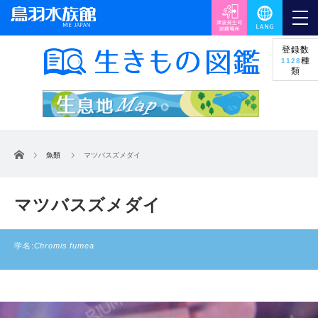
登録数
種
1128
類
ホーム
魚類
マツバスズメダイ
マツバスズメダイ
学名:
Chromis fumea