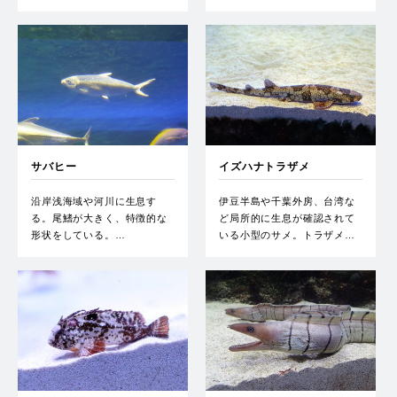
サバヒー
イズハナトラザメ
沿岸浅海域や河川に生息す
伊豆半島や千葉外房、台湾な
る。尾鰭が大きく、特徴的な
ど局所的に生息が確認されて
形状をしている。…
いる小型のサメ。トラザメ…