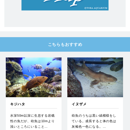
こちらもおすすめ
キジハタ
イヌザメ
水深50m以深に生息する岩礁
幼魚のうちは黒い縞模様をし
性の魚だが、幼魚は10mより
ている。成長すると体の色は
浅いところにいること…
灰褐色一色になる。…