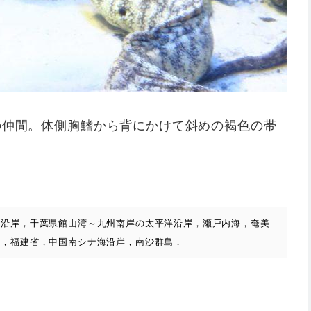
の仲間。体側胸鰭から背にかけて斜めの褐色の帯
海沿岸，千葉県館山湾～九州南岸の太平洋沿岸，瀬戸内海，奄美
湾，福建省，中国南シナ海沿岸，南沙群島．