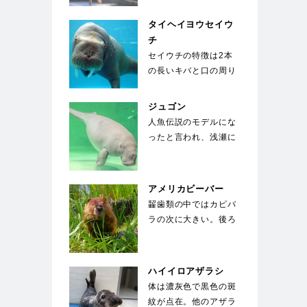
大型種で翼を広げると
2…
タイヘイヨウセイウ
チ
セイウチの特徴は2本
の長いキバと口の周り
の400～500本のヒ
ゲ。キバは上顎の犬…
ジュゴン
人魚伝説のモデルにな
ったと言われ、浅瀬に
生える海草を餌にして
いる。世界中でも飼
育…
アメリカビーバー
齧歯類の中ではカピバ
ラの次に大きい。後ろ
足に水かきがついてお
り、オール状の尾を
使…
ハイイロアザラシ
体は濃灰色で黒色の斑
紋が点在。他のアザラ