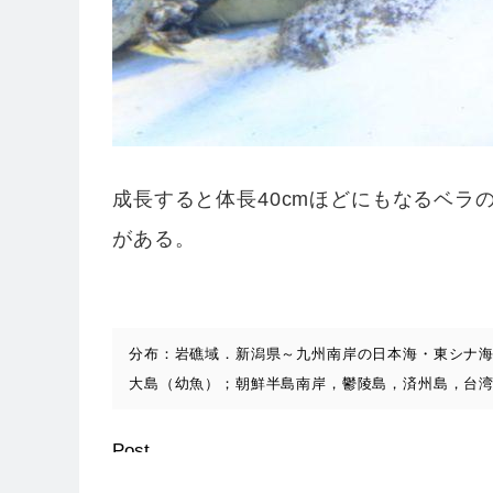
成長すると体長40cmほどにもなるベラ
がある。
分布：岩礁域．新潟県～九州南岸の日本海・東シナ
大島（幼魚）；朝鮮半島南岸，鬱陵島，済州島，台
Post