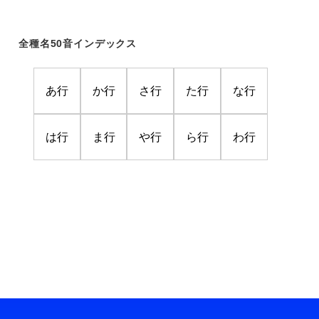
全種名50音インデックス
あ行
か行
さ行
た行
な行
は行
ま行
や行
ら行
わ行