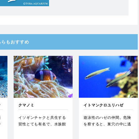
ちらもおすすめ
ウ
クマノミ
イトマンクロユリハゼ
面
イソギンチャクと共生する
遊泳性のハゼの仲間。危険
特
習性とても有名で、水族館
を察すると、巣穴の中に逃
科
でも人気の高い魚種。…
げ込む。…