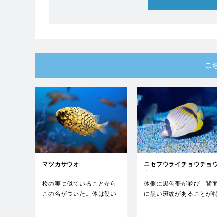
こ
マツカサウオ
ニセフウライチョウチョ
ウオ
松の実に似ていることから
体側に黒色帯が並び、背
この名がついた。体は硬い
に黒い斑紋があることが
鱗で覆われており、ヨロイ
徴で、チョウチョウウオ
ウオ…
では…