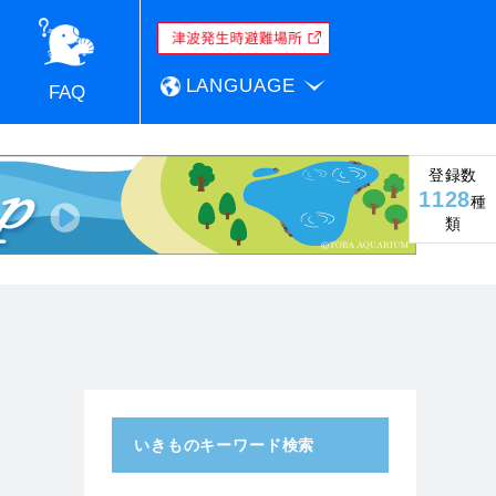
LANGUAGE
FAQ
登録数
1128
種
類
いきものキーワード検索