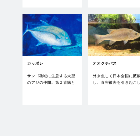
カッポレ
オオクチバス
サンゴ礁域に生息する大型
外来魚して日本全国に拡
のアジの仲間。第２背鰭と
し、食害被害を引き起こ
臀鰭が鎌状に長く、黒いぜ
ていることで知られる。
いご…
似種…