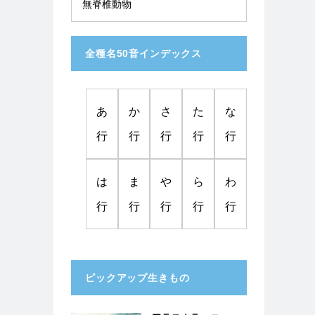
無脊椎動物
全種名50音インデックス
あ
か
さ
た
な
行
行
行
行
行
は
ま
や
ら
わ
行
行
行
行
行
ピックアップ生きもの