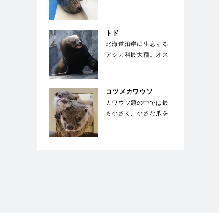
シとは違い、馬のよう
な長い顔が特徴的。
国…
トド
北海道沿岸に生息する
アシカ科最大種。オス
は体長3m、体重1000
㎏にも成長する。…
コツメカワウソ
カワウソ類の中では最
も小さく、小さな爪を
していることが種名の
由来。手先が器用で
餌…