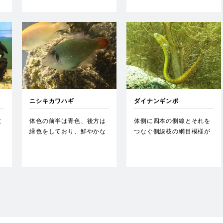
ニシキカワハギ
ダイナンギンポ
散
体色の前半は青色、後方は
体側に四本の側線とそれを
し
緑色をしており、鮮やかな
つなぐ側線枝の網目模様が
近
橙色の尾鰭が特徴である。
特徴。…
サン…