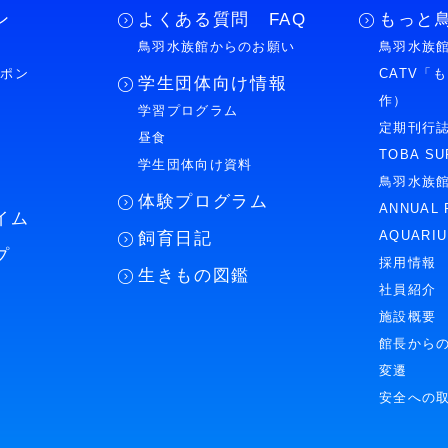
ン
よくある質問 FAQ
もっと
鳥羽水族館からのお願い
鳥羽水族館
ーポン
CATV「
学生団体向け情報
作）
学習プログラム
様
定期刊行
昼食
TOBA SU
学生団体向け資料
鳥羽水族
体験プログラム
ANNUAL 
イム
AQUARI
飼育日記
プ
採用情報
生きもの図鑑
社員紹介
施設概要
館長から
変遷
安全への