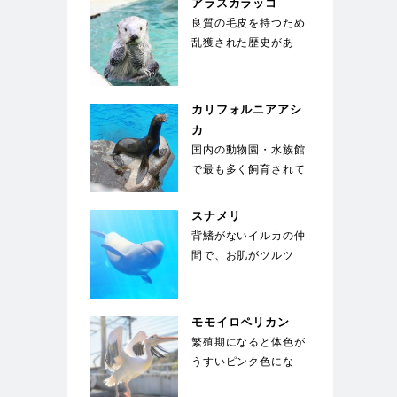
アラスカラッコ
良質の毛皮を持つため
乱獲された歴史があ
る。海面で仰向けにな
り、お腹の上に置いた
石…
カリフォルニアアシ
カ
国内の動物園・水族館
で最も多く飼育されて
いる種類のアシカ。運
動能力が高く俊敏な
スナメリ
動…
背鰭がないイルカの仲
間で、お肌がツルツ
ル。東京湾、名古屋
港、大阪湾にも生息す
る身…
モモイロペリカン
繁殖期になると体色が
うすいピンク色にな
る。ペリカンの中では