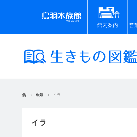
館内案内
営
ホーム
魚類
イラ
イラ