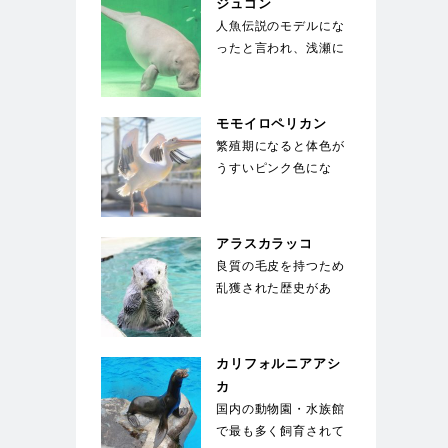
ジュゴン
人魚伝説のモデルにな
ったと言われ、浅瀬に
生える海草を餌にして
いる。世界中でも飼
育…
モモイロペリカン
繁殖期になると体色が
うすいピンク色にな
る。ペリカンの中では
大型種で翼を広げると
2…
アラスカラッコ
良質の毛皮を持つため
乱獲された歴史があ
る。海面で仰向けにな
り、お腹の上に置いた
石…
カリフォルニアアシ
カ
国内の動物園・水族館
で最も多く飼育されて