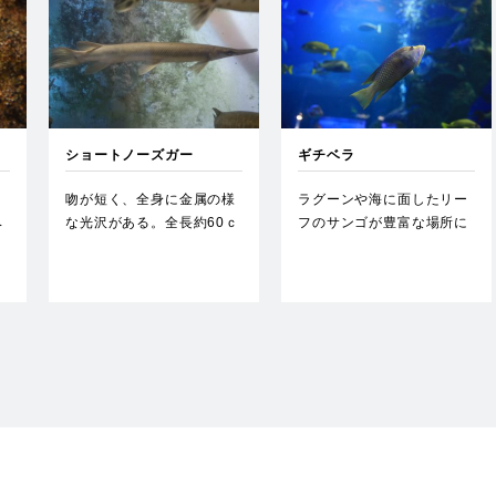
ショートノーズガー
ギチベラ
。
吻が短く、全身に金属の様
ラグーンや海に面したリー
ベ
な光沢がある。全長約60ｃ
フのサンゴが豊富な場所に
あ
ｍ。…
生息する。通常は単独で行
動し…