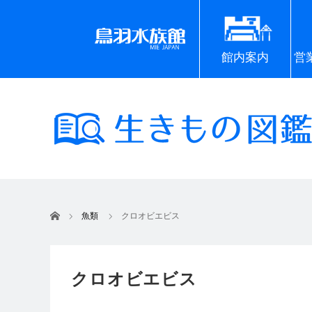
館内案内
営
ホーム
魚類
クロオビエビス
クロオビエビス