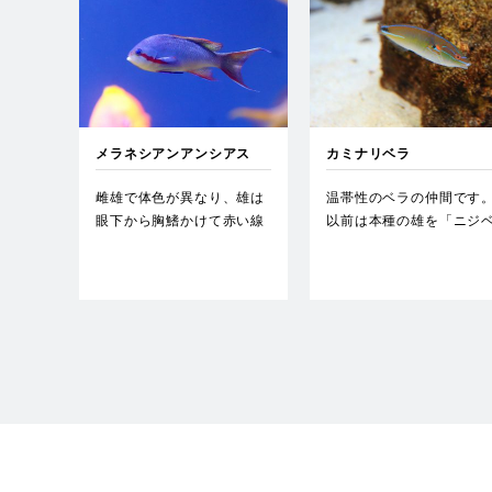
メラネシアンアンシアス
カミナリベラ
雌雄で体色が異なり、雄は
温帯性のベラの仲間です
眼下から胸鰭かけて赤い線
以前は本種の雄を「ニジ
が走ることが特徴で、雌は
ラ」と呼んでいたことが
赤い…
りま…