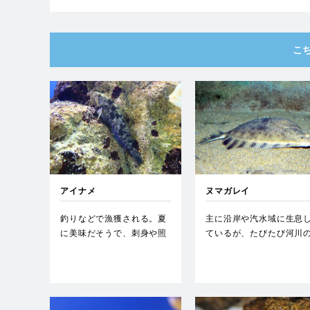
こ
アイナメ
ヌマガレイ
釣りなどで漁獲される。夏
主に沿岸や汽水域に生息
に美味だそうで、刺身や照
ているが、たびたび河川
焼き、煮つけで賞味され
中流域まで遡上すること
る。…
ある…