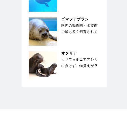
ル。東京湾、名古屋
港、大阪湾にも生息す
る身…
ゴマフアザラシ
国内の動物園・水族館
で最も多く飼育されて
いる種類のアザラシ。
体は薄い灰色で、多
数…
オタリア
カリフォルニアアシカ
に負けず、物覚えが良
い。体は水中を泳ぐの
に適した流線形。体
色…