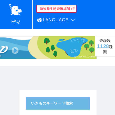
LANGUAGE
FAQ
登録数
1128
種
類
いきものキーワード検索