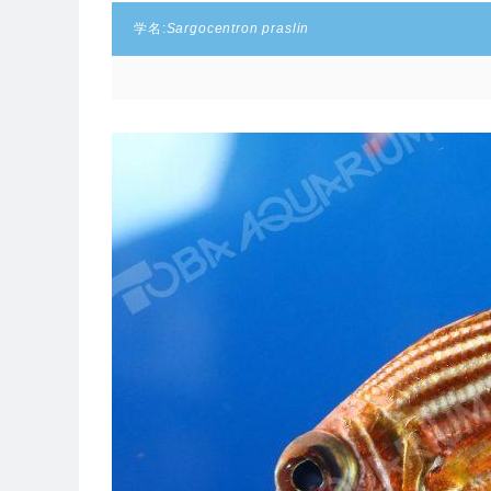
学名:
Sargocentron praslin