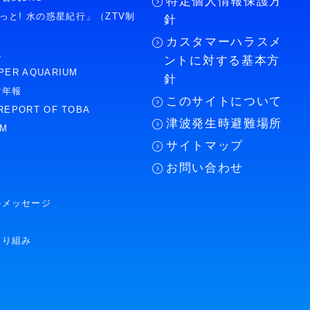
特定個人情報保護方
もっと! 水の惑星紀行」（ZTV制
針
カスタマーハラスメ
誌
ントに対する基本方
PER AQUARIUM
針
館年報
このサイトについて
REPORT OF TOBA
津波発生時避難場所
UM
サイトマップ
お問い合わせ
のメッセージ
取り組み