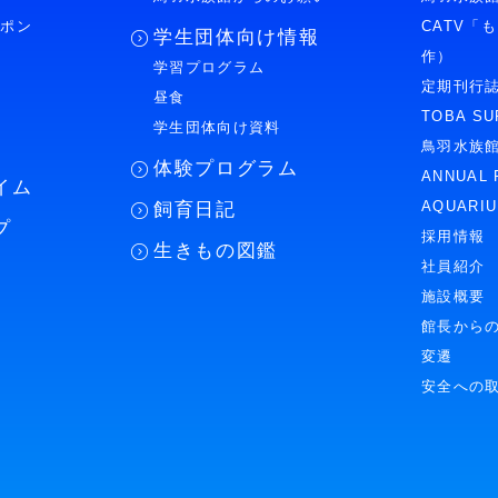
ーポン
CATV「
学生団体向け情報
作）
学習プログラム
様
定期刊行
昼食
TOBA SU
学生団体向け資料
鳥羽水族
体験プログラム
ANNUAL 
イム
AQUARI
飼育日記
プ
採用情報
生きもの図鑑
社員紹介
施設概要
館長から
変遷
安全への