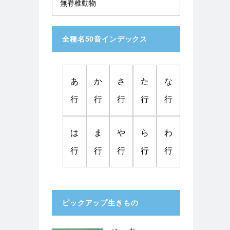
無脊椎動物
全種名50音インデックス
あ
か
さ
た
な
行
行
行
行
行
は
ま
や
ら
わ
行
行
行
行
行
ピックアップ生きもの