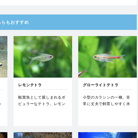
ちらもおすすめ
レモンテトラ
グローライトテトラ
し
観賞魚として親しまれるポ
小型のカラシンの一種。非
の
ピュラーなテトラ。レモン
常に丈夫で飼育しやすく水
が
を彷彿とさせる体色が特
温や水質に対する順応性も
徴。…
高い…