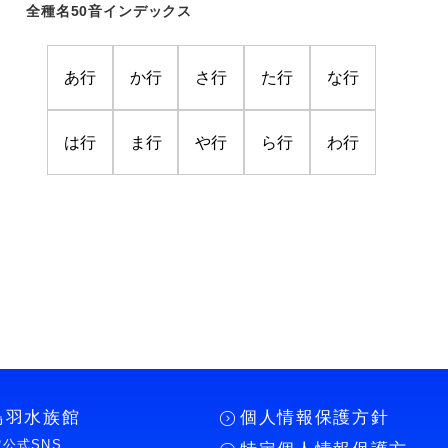
全種名50音インデックス
あ行
か行
さ行
た行
な行
は行
ま行
や行
ら行
わ行
鳥羽水族館
個人情報保護方針
公式SNS