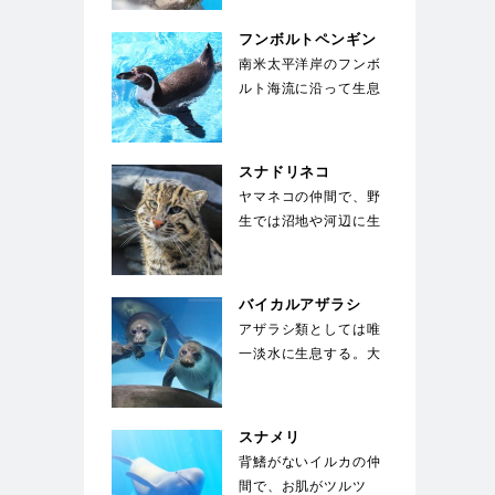
いる種類のアシカ。運
動能力が高く俊敏な
フンボルトペンギン
動…
南米太平洋岸のフンボ
ルト海流に沿って生息
することからこの名が
ついた。胸に黒い帯
が…
スナドリネコ
ヤマネコの仲間で、野
生では沼地や河辺に生
息している。前足の指
の間には、水かきの
様…
バイカルアザラシ
アザラシ類としては唯
一淡水に生息する。大
きな目が特徴で、生ま
れた子供は全身が白
い…
スナメリ
背鰭がないイルカの仲
間で、お肌がツルツ