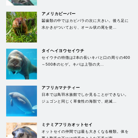
アメリカビーバー
齧歯類の中ではカピバラの次に大きい。後ろ足に
水かきがついており、オール状の尾を使…
タイヘイヨウセイウチ
セイウチの特徴は2本の長いキバと口の周りの400
～500本のヒゲ。キバは上顎の犬…
アフリカマナティー
日本では鳥羽水族館でしか見ることができない。
ジュゴンと同じく草食性の海獣で、絶滅…
ミナミアフリカオットセイ
オットセイの仲間では最も大きくなる種類。体を