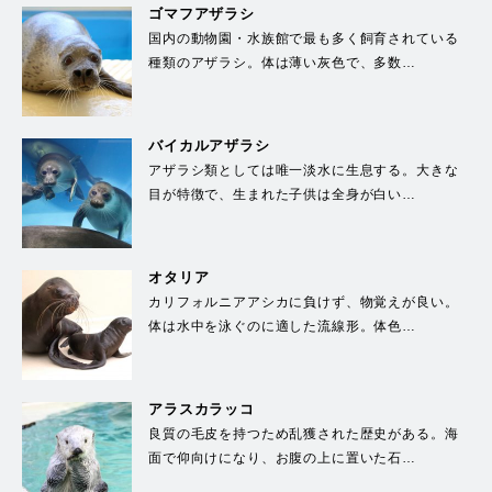
ゴマフアザラシ
国内の動物園・水族館で最も多く飼育されている
種類のアザラシ。体は薄い灰色で、多数…
バイカルアザラシ
アザラシ類としては唯一淡水に生息する。大きな
目が特徴で、生まれた子供は全身が白い…
オタリア
カリフォルニアアシカに負けず、物覚えが良い。
体は水中を泳ぐのに適した流線形。体色…
アラスカラッコ
良質の毛皮を持つため乱獲された歴史がある。海
面で仰向けになり、お腹の上に置いた石…