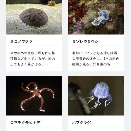
タコノマクラ
ミゾレウミウシ
やや粗めの底砂に埋もれて堆
名前にミゾレとある通り綺麗
積物など食べているが、岩の
な淡青色の体色に、3本の黒色
上でもよく見かける。…
縦線が走る。知名度の高…
コマチクモヒトデ
ハブクラゲ