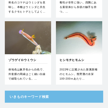
和名のコマチはウミシダを意
毒性が非常に強い。四隅にあ
味し、本種はウミシダと共生
る葉状体から糸状の触手を持
するクモヒトデとしてよく…
つ。…
ゾウゲイロウミウシ
ヒシモチヒモムシ
体地色は象牙色から白色で、
2022年に記載された新属新種
外套膜の周縁はごく細い白線
のヒモムシ。熊野灘の水深
で縁取られている。…
100-200ｍあたり…
いきものキーワード検索