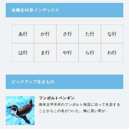
全種名50音インデックス
あ行
か行
さ行
た行
な行
は行
ま行
や行
ら行
わ行
ピックアップ生きもの
フンボルトペンギン
南米太平洋岸のフンボルト海流に沿って生息する
ことからこの名がついた。胸に黒い帯が…