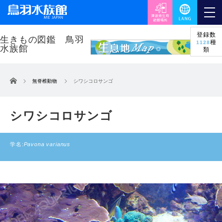
登録数
種
1128
類
ホーム
無脊椎動物
シワシコロサンゴ
シワシコロサンゴ
学名:
Pavona varianus