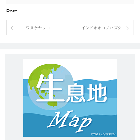
Post
ワヌケヤッコ
インドオオコノハズク