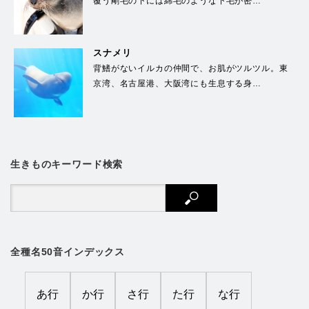
覆う剛毛の下には綿毛のような下毛が密…
スナメリ
背鰭がないイルカの仲間で、お肌がツルツル。東
京湾、名古屋港、大阪湾にも生息する身…
生きものキーワード検索
全種名50音インデックス
あ行
か行
さ行
た行
な行