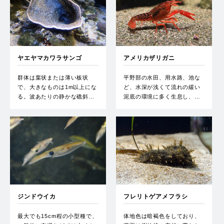
ヤエヤマカワラサンゴ
アメリカザリガニ
群体は葉状または薄い板状
平野部の水田、用水路、池な
で、大きなものは1m以上にな
ど、水深が浅くて流れの緩い
る。波あたりの静かな礁斜…
泥底の環境に多く生息し、…
ジンドウイカ
フレリトゲアメフラシ
最大でも15cm程の小型種で、
体地色は暗褐色をしており、