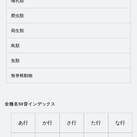
哺乳類
爬虫類
両生類
鳥類
魚類
無脊椎動物
全種名50音インデックス
あ行
か行
さ行
た行
な行