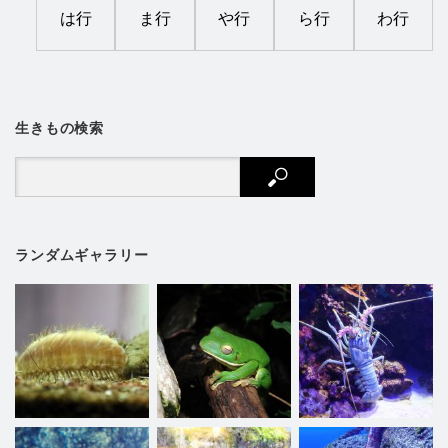
は行
ま行
や行
ら行
わ行
生きもの検索
ランダムギャラリー