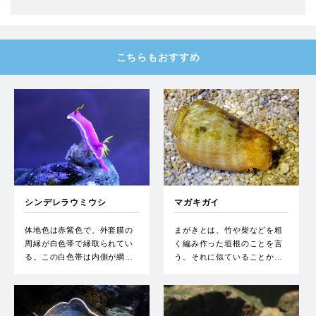
こちらもおすすめ
シンデレラウミウシ
マガキガイ
体地色は赤紫色で、外套膜の
まがきとは、竹や柴などを粗
周縁が白色帯で縁取られてい
く編み作った垣根のことを言
る。この白色帯は内側が網…
う。それに似ていることか…