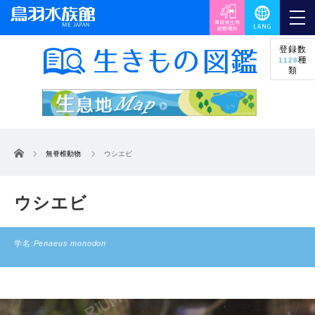
登録数
種
1128
類
ホーム
無脊椎動物
ウシエビ
ウシエビ
学名:
Penaeus monodon