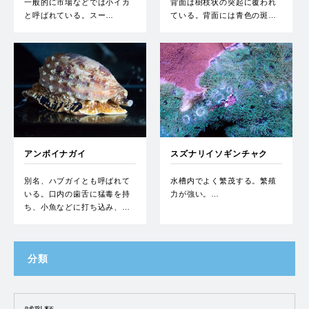
一般的に市場などでは小イカ
背面は樹枝状の突起に覆われ
と呼ばれている。スー…
ている。背面には青色の斑…
アンボイナガイ
スズナリイソギンチャク
別名、ハブガイとも呼ばれて
水槽内でよく繁茂する。繁殖
いる。口内の歯舌に猛毒を持
力が強い。…
ち、小魚などに打ち込み、…
分類