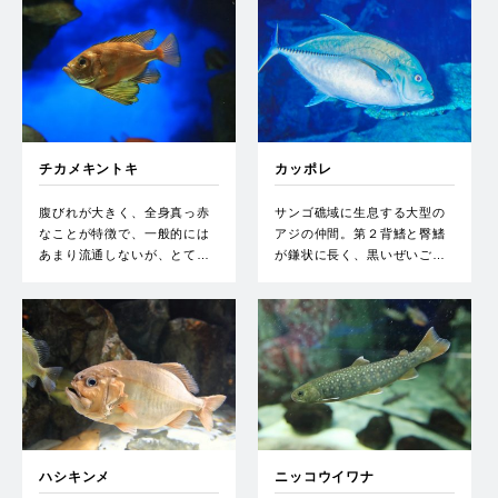
チカメキントキ
カッポレ
腹びれが大きく、全身真っ赤
サンゴ礁域に生息する大型の
なことが特徴で、一般的には
アジの仲間。第２背鰭と臀鰭
あまり流通しないが、とて…
が鎌状に長く、黒いぜいご…
ハシキンメ
ニッコウイワナ