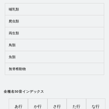
哺乳類
爬虫類
両生類
鳥類
魚類
無脊椎動物
全種名50音インデックス
あ行
か行
さ行
た行
な行