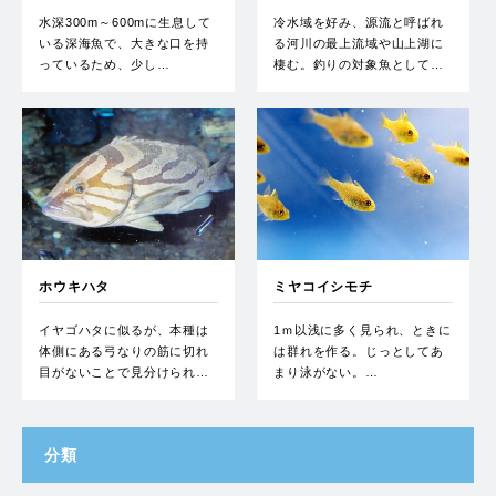
水深300m～600mに生息して
冷水域を好み、源流と呼ばれ
いる深海魚で、大きな口を持
る河川の最上流域や山上湖に
っているため、少し…
棲む。釣りの対象魚として…
ホウキハタ
ミヤコイシモチ
イヤゴハタに似るが、本種は
1ｍ以浅に多く見られ、ときに
体側にある弓なりの筋に切れ
は群れを作る。じっとしてあ
目がないことで見分けられ…
まり泳がない。…
分類