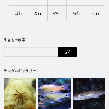
は行
ま行
や行
ら行
わ行
生きもの検索
ランダムギャラリー