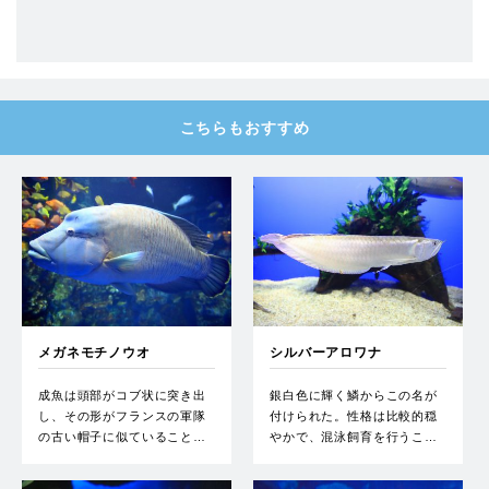
こちらもおすすめ
メガネモチノウオ
シルバーアロワナ
成魚は頭部がコブ状に突き出
銀白色に輝く鱗からこの名が
し、その形がフランスの軍隊
付けられた。性格は比較的穏
の古い帽子に似ていること…
やかで、混泳飼育を行うこ…