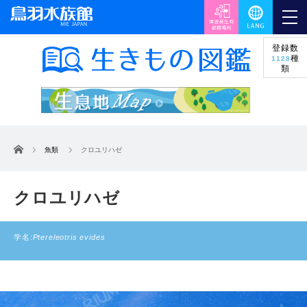
登録数
種
1128
類
ホーム
魚類
クロユリハゼ
クロユリハゼ
学名:
Ptereleotris evides