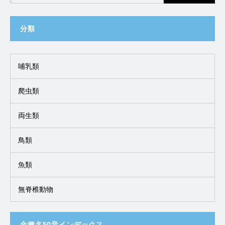
分類
哺乳類
爬虫類
両生類
鳥類
魚類
無脊椎動物
全種名50音インデックス