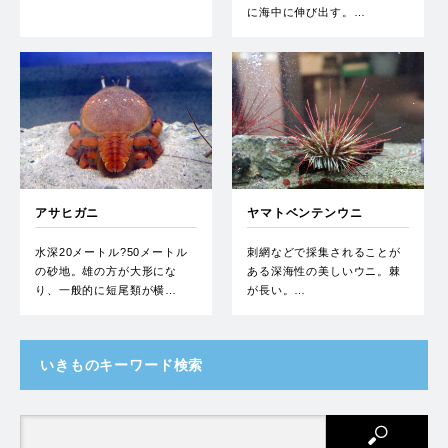
に海中に伸び出す。…
アサヒガニ
ヤマトベンテンウニ
水深20メートル?50メートル
刺網などで採集されることが
の砂地。雄の方が大形にな
ある深海性の美しいウニ。棘
り、一般的に短尾類が横…
が長い。…
いきものキーワード検索