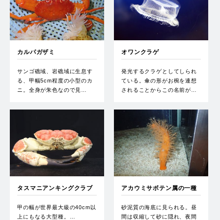
カルパガザミ
オワンクラゲ
サンゴ礁域、岩礁域に生息す
発光するクラゲとしてしられ
る、甲幅5cm程度の小型のカ
ている。傘の形がお椀を連想
ニ。全身が朱色なので見…
されることからこの名前が…
タスマニアンキングクラブ
アカウミサボテン属の一種
甲の幅が世界最大級の40cm以
砂泥質の海底に見られる。昼
上にもなる大型種。…
間は収縮して砂に隠れ、夜間