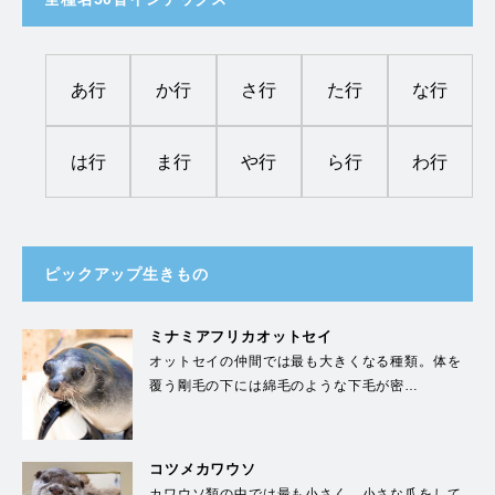
あ行
か行
さ行
た行
な行
は行
ま行
や行
ら行
わ行
ピックアップ生きもの
ミナミアフリカオットセイ
オットセイの仲間では最も大きくなる種類。体を
覆う剛毛の下には綿毛のような下毛が密…
コツメカワウソ
カワウソ類の中では最も小さく、小さな爪をして