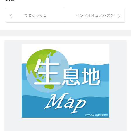
Post
ワヌケヤッコ
インドオオコノハズク