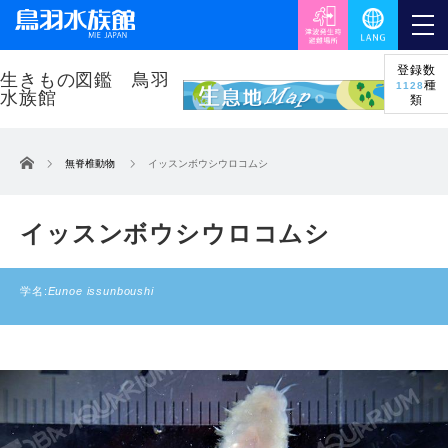
登録数
種
1128
類
ホーム
無脊椎動物
イッスンボウシウロコムシ
イッスンボウシウロコムシ
学名:
Eunoe issunboushi