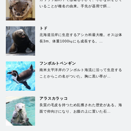
いることが種名の由来。手先が器用で餌…
トド
北海道沿岸に生息するアシカ科最大種。オスは体
長3m、体重1000㎏にも成長する。…
フンボルトペンギン
南米太平洋岸のフンボルト海流に沿って生息する
ことからこの名がついた。胸に黒い帯が…
アラスカラッコ
良質の毛皮を持つため乱獲された歴史がある。海
面で仰向けになり、お腹の上に置いた石…