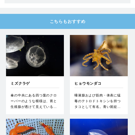
こちらもおすすめ
ミズクラゲ
ヒョウモンダコ
傘の中央にある四つ葉のクロ
唾液腺および筋肉・体表に猛
ーバーのような模様は、胃と
毒のテトロドトキシンを持つ
生殖腺が透けて見えている…
タコとして有名。青い斑紋…