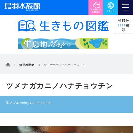
登録数
種
1128
類
ホーム
無脊椎動物
ツメナガカニノハナチョウチン
ツメナガカニノハナチョウチン
学名:
Akrophryxus acinaces