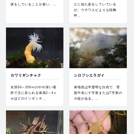
状をしていることが多い。…
ビに似た姿をしていている
が、ウチワエビよりも頭胸
甲…
カワリギンチャク
シロフシエラガイ
水深50～250ｍのやや深い場
体地色は半透明な白色で、背
所で主に見られる体高2～4ｃ
面中央に十字形またはT字形の
ｍほどのイソギンチ…
小紋がある。…