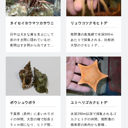
タイセイヨウマツカサウニ
リュウコツクモヒトデ
日中は大きな棘を支えにして
熊野灘の底曳網で水深300ｍ
岩のすき間に隠れているが、
あたりで採集される。比較的
夜間はすき間から出てきて…
大型のクモヒトデ。…
ボウシュウボラ
ユミヘリゴカクヒトデ
千葉県（房州）に多いホラガ
水深250m以深で採集されるゴ
イの仲間。大型の種で殻長２
カクヒトデの仲間。熊野灘の
５ｃｍ程になり、ヒトデ類…
個体群の体内から新種…