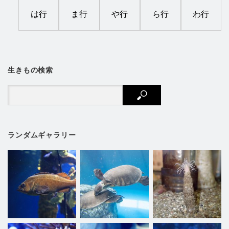
は行
ま行
や行
ら行
わ行
生きもの検索
ランダムギャラリー