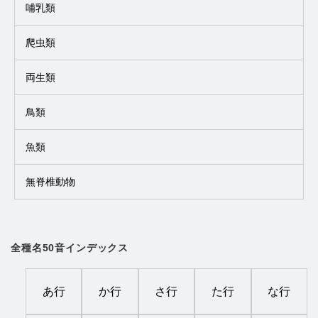
哺乳類
爬虫類
両生類
鳥類
魚類
無脊椎動物
全種名50音インデックス
あ行
か行
さ行
た行
な行