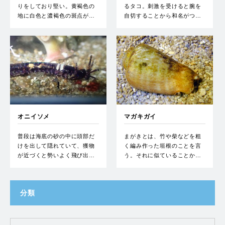
りをしており堅い。黄褐色の
るタコ。刺激を受けると腕を
地に白色と濃褐色の斑点が…
自切することから和名がつ…
オニイソメ
マガキガイ
普段は海底の砂の中に頭部だ
まがきとは、竹や柴などを粗
けを出して隠れていて、獲物
く編み作った垣根のことを言
が近づくと勢いよく飛び出…
う。それに似ていることか…
分類