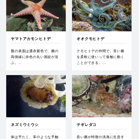
ヤマトアカモンヒトデ
オオクモヒトデ
盤の表面は濃赤紫色で、腕の
クモヒトデの仲間で、長い腕
両側縁に赤色の丸い斑紋が並
を柔軟に使いって俊敏に動く
ぶ。…
ことができる。…
ネズミウミウシ
テギレダコ
体は平たく、革のような手触
長い腕が特徴の浅海に生息す