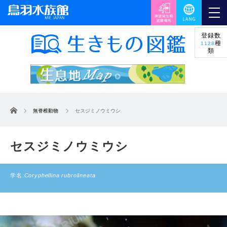
登録数
種
1128
類
ホーム
無脊椎動物
セスジミノウミウシ
セスジミノウミウシ
学名:
Coryphellina rubrolineata