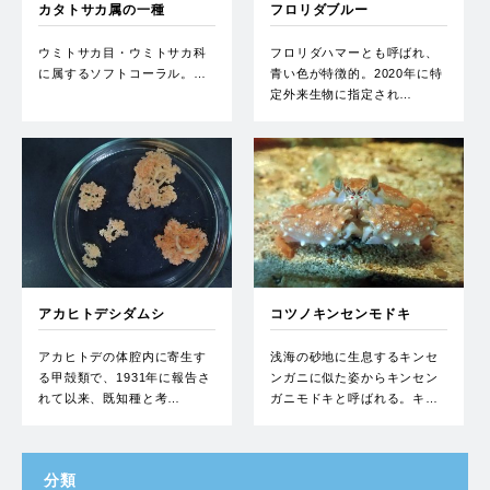
カタトサカ属の一種
フロリダブルー
ウミトサカ目・ウミトサカ科
フロリダハマーとも呼ばれ、
に属するソフトコーラル。…
青い色が特徴的。2020年に特
定外来生物に指定され…
アカヒトデシダムシ
コツノキンセンモドキ
アカヒトデの体腔内に寄生す
浅海の砂地に生息するキンセ
る甲殻類で、1931年に報告さ
ンガニに似た姿からキンセン
れて以来、既知種と考…
ガニモドキと呼ばれる。キ…
分類