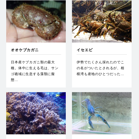
オオケブカガニ
イセエビ
日本産ケブカガニ類の最大
伊勢でたくさん採れたのでこ
種。体中に生える毛は、サン
の名がついたとされるが、相
ゴ礁域に生息する藻類に擬
模湾も産地のひとつだった…
態…