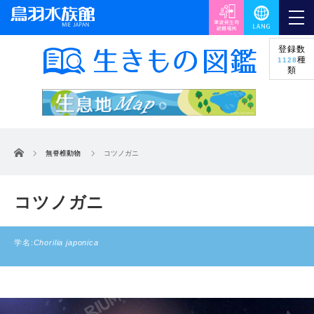
登録数
種
1128
類
ホーム
無脊椎動物
コツノガニ
コツノガニ
学名:
Chorilia japonica