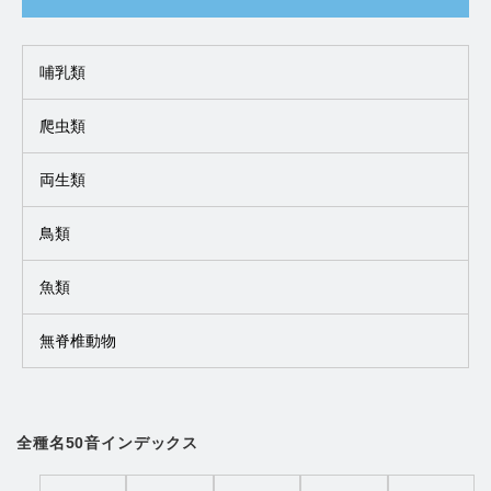
哺乳類
爬虫類
両生類
鳥類
魚類
無脊椎動物
全種名50音インデックス