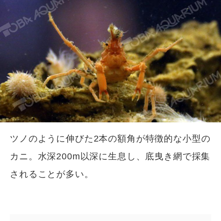
ツノのように伸びた2本の額角が特徴的な小型の
カニ。水深200m以深に生息し、底曳き網で採集
されることが多い。