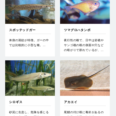
スポッテッドガー
ツマグロハタンポ
体側の斑紋が特徴。ガーの中
夜行性の種で、日中は岩礁や
では比較的に小型な種。…
サンゴ礁の根の側面や穴など
の暗がりで群れているが、…
シロギス
アカエイ
砂泥に生息し、危険を感じる
尾鰭の付け根に毒針があるの