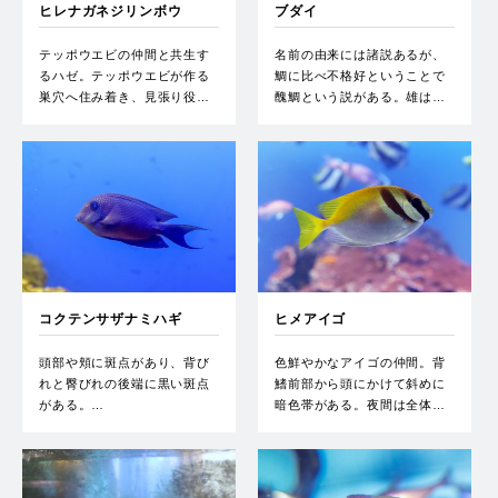
ヒレナガネジリンボウ
ブダイ
テッポウエビの仲間と共生す
名前の由来には諸説あるが、
るハゼ。テッポウエビが作る
鯛に比べ不格好ということで
巣穴へ住み着き、見張り役…
醜鯛という説がある。雄は…
コクテンサザナミハギ
ヒメアイゴ
頭部や頬に斑点があり、背び
色鮮やかなアイゴの仲間。背
れと臀びれの後端に黒い斑点
鰭前部から頭にかけて斜めに
がある。…
暗色帯がある。夜間は全体…