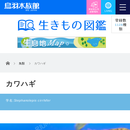
登録数
種
1128
類
ホーム
魚類
カワハギ
カワハギ
学名:
Stephanolepis cirrhifer