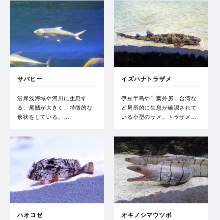
サバヒー
イズハナトラザメ
沿岸浅海域や河川に生息す
伊豆半島や千葉外房、台湾な
る。尾鰭が大きく、特徴的な
ど局所的に生息が確認されて
形状をしている。…
いる小型のサメ。トラザメ…
ハオコゼ
オキノシマウツボ