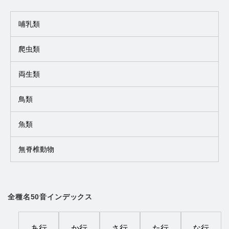
哺乳類
爬虫類
両生類
鳥類
魚類
無脊椎動物
全種名50音インデックス
あ行
か行
さ行
た行
な行