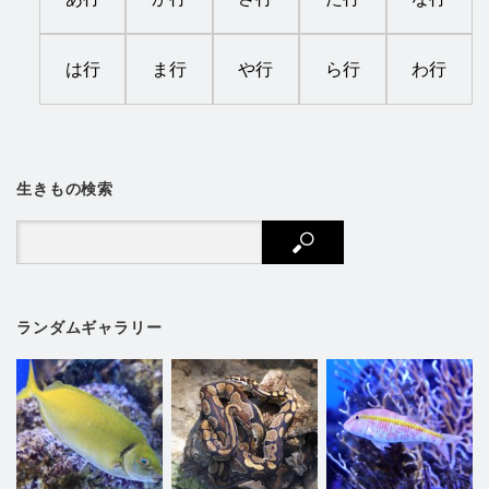
は行
ま行
や行
ら行
わ行
生きもの検索
ランダムギャラリー