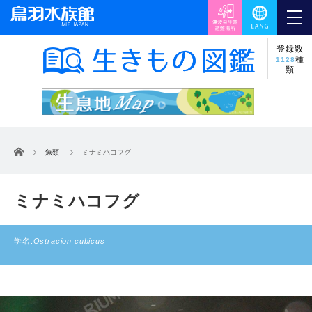
登録数
種
1128
類
ホーム
魚類
ミナミハコフグ
ミナミハコフグ
学名:
Ostracion cubicus