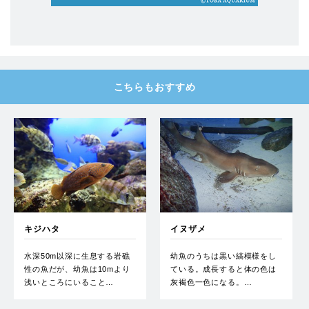
こちらもおすすめ
キジハタ
イヌザメ
水深50m以深に生息する岩礁
幼魚のうちは黒い縞模様をし
性の魚だが、幼魚は10mより
ている。成長すると体の色は
浅いところにいること…
灰褐色一色になる。…