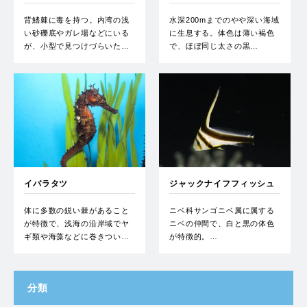
背鰭棘に毒を持つ。内湾の浅
水深200mまでのやや深い海域
い砂礫底やガレ場などにいる
に生息する。体色は薄い褐色
が、小型で見つけづらいた…
で、ほぼ同じ太さの黒…
イバラタツ
ジャックナイフフィッシュ
体に多数の鋭い棘があること
ニベ科サンゴニベ属に属する
が特徴で、浅海の沿岸域でヤ
ニベの仲間で、白と黒の体色
ギ類や海藻などに巻きつい…
が特徴的。…
分類