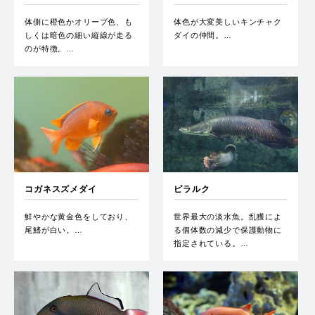
体側に橙色かオリーブ色、も
体色が大変美しいキンチャク
しくは暗色の細い縦線が走る
ダイの仲間。…
のが特徴。…
コガネスズメダイ
ピラルク
鮮やかな黄金色をしており、
世界最大の淡水魚。乱獲によ
尾鰭が白い。…
る個体数の減少で保護動物に
指定されている。…