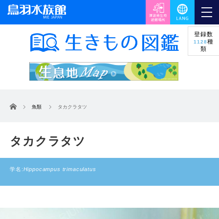
登録数
種
1128
類
ホーム
魚類
タカクラタツ
タカクラタツ
学名:
Hippocampus trimaculatus