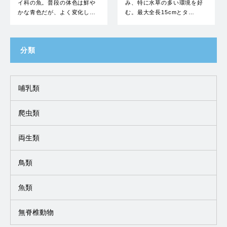
イ科の魚。普段の体色は鮮や
み、特に水草の多い環境を好
かな青色だが、よく変化し…
む。最大全長15cmとタ…
分類
哺乳類
爬虫類
両生類
鳥類
魚類
無脊椎動物