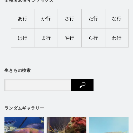
全種名50音インデックス
あ行
か行
さ行
た行
な行
は行
ま行
や行
ら行
わ行
生きもの検索
ランダムギャラリー