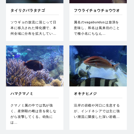
タイリクバラタナゴ
フウライチョウチョウウオ
ソウギョの放流に混じって日
属名のvagabundusは放浪を
本に移入された帰化腫で、本
意味し、和名は風来坊のこと
州全域に分布を拡大してい…
で種小名にちなん…
ハマクマノミ
オキナヒメジ
クマノミ属の中では気が強
沿岸の岩礁や河口に生息する
く、産卵期の雌は音を発しな
が、インドネシアでは主に強
がら攻撃してくる。幼魚に
い潮流に隣接した深い岩礁…
は…