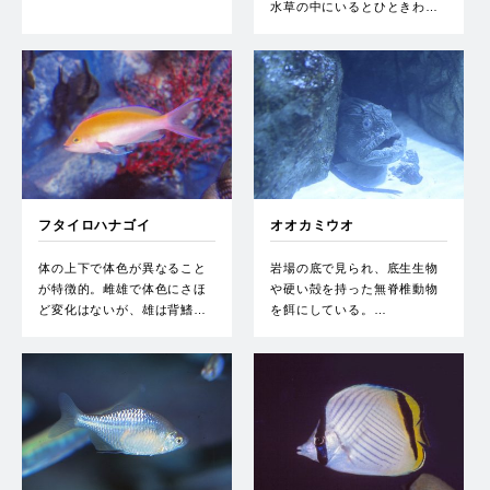
水草の中にいるとひときわ…
フタイロハナゴイ
オオカミウオ
体の上下で体色が異なること
岩場の底で見られ、底生生物
が特徴的。雌雄で体色にさほ
や硬い殻を持った無脊椎動物
ど変化はないが、雄は背鰭…
を餌にしている。…