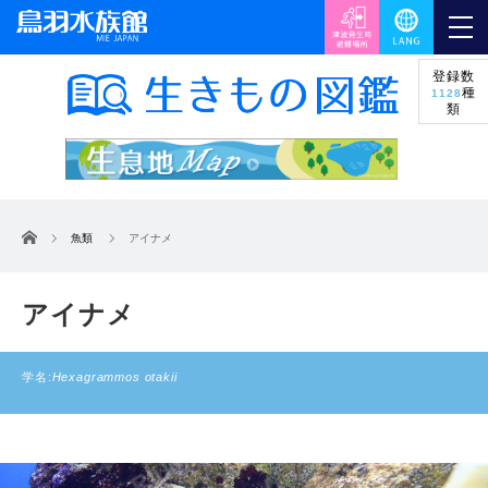
登録数
種
1128
類
ホーム
魚類
アイナメ
アイナメ
学名:
Hexagrammos otakii