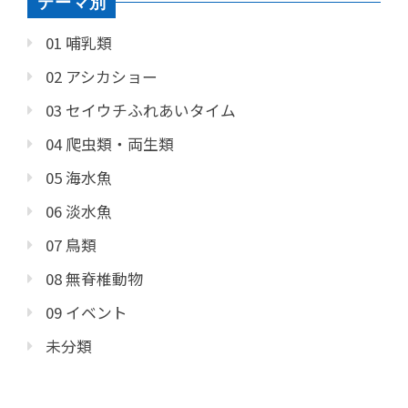
テーマ別
01 哺乳類
02 アシカショー
03 セイウチふれあいタイム
04 爬虫類・両生類
05 海水魚
06 淡水魚
07 鳥類
08 無脊椎動物
09 イベント
未分類