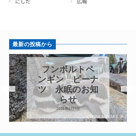
にしだ
広報
最新の投稿から
竹島水族館【ラ
ブ】の出産
2026年8月3日