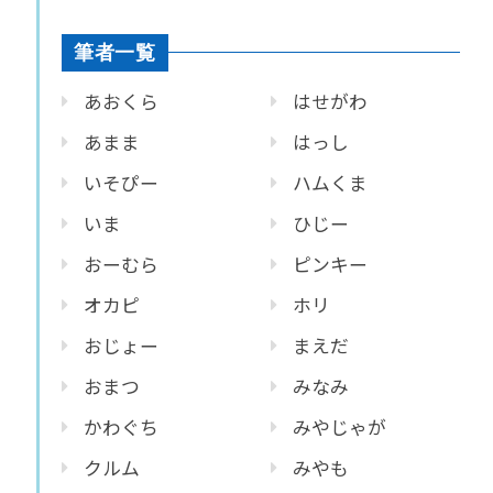
筆者一覧
あおくら
はせがわ
あまま
はっし
いそぴー
ハムくま
いま
ひじー
おーむら
ピンキー
オカピ
ホリ
おじょー
まえだ
おまつ
みなみ
かわぐち
みやじゃが
クルム
みやも