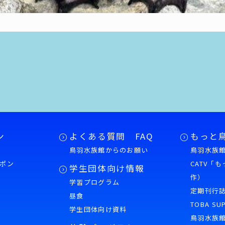
ン
よくある質問 FAQ
もっと
鳥羽水族館からのお願い
鳥羽水族館
ポン
CATV「
学生団体向け情報
作）
学習プログラム
様
定期刊行
昼食
TOBA SU
学生団体向け資料
鳥羽水族