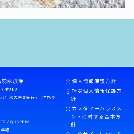
鳥羽水族館
個人情報保護方針
公式SNS
特定個人情報保護方
もっと! 水の惑星紀行」（ZTV制
針
カスタマーハラスメ
誌
ントに対する基本方
PER AQUARIUM
針
館年報