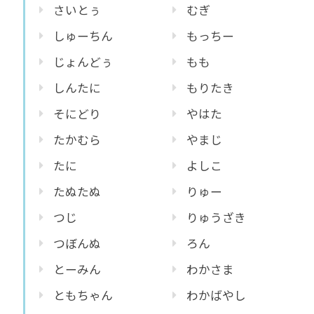
さいとぅ
むぎ
しゅーちん
もっちー
じょんどぅ
もも
しんたに
もりたき
そにどり
やはた
たかむら
やまじ
たに
よしこ
たぬたぬ
りゅー
つじ
りゅうざき
つぼんぬ
ろん
とーみん
わかさま
ともちゃん
わかばやし