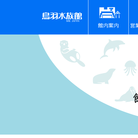
館内案内
営