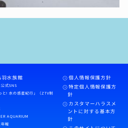
鳥羽水族館
個人情報保護方針
公式SNS
特定個人情報保護方
もっと! 水の惑星紀行」（ZTV制
針
カスタマーハラスメ
誌
ントに対する基本方
PER AQUARIUM
針
館年報