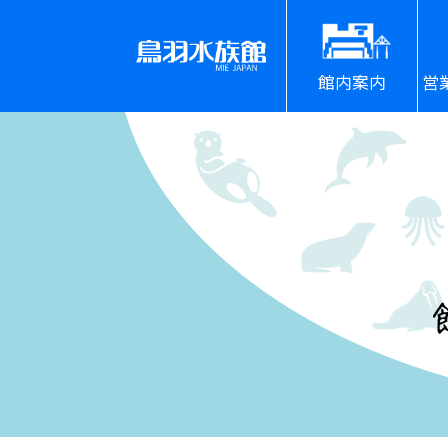
館内案内
営