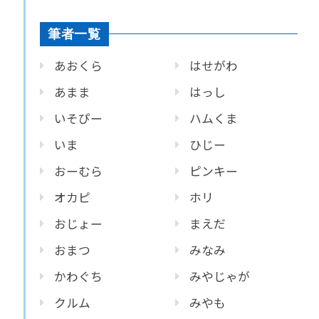
筆者一覧
あおくら
はせがわ
あまま
はっし
いそぴー
ハムくま
いま
ひじー
おーむら
ピンキー
オカピ
ホリ
おじょー
まえだ
おまつ
みなみ
かわぐち
みやじゃが
クルム
みやも