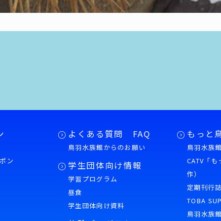
ン
よくある質問 FAQ
もっと
鳥羽水族館からのお願い
鳥羽水族館
ポン
CATV「
学生団体向け情報
作）
学習プログラム
様
定期刊行
昼食
TOBA SU
学生団体向け資料
鳥羽水族