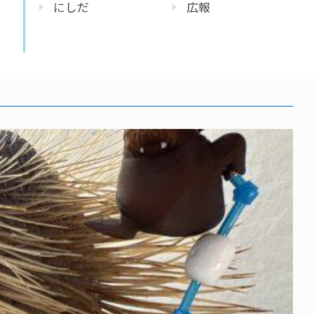
にしだ
広報