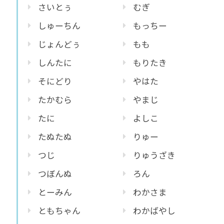
さいとぅ
むぎ
しゅーちん
もっちー
じょんどぅ
もも
しんたに
もりたき
そにどり
やはた
たかむら
やまじ
たに
よしこ
たぬたぬ
りゅー
つじ
りゅうざき
つぼんぬ
ろん
とーみん
わかさま
ともちゃん
わかばやし