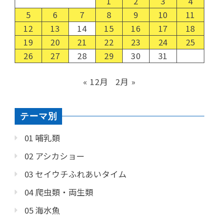
1
2
3
4
5
6
7
8
9
10
11
12
13
14
15
16
17
18
19
20
21
22
23
24
25
26
27
28
29
30
31
« 12月
2月 »
テーマ別
01 哺乳類
02 アシカショー
03 セイウチふれあいタイム
04 爬虫類・両生類
05 海水魚