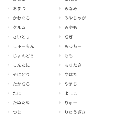
おまつ
みなみ
かわぐち
みやじゃが
クルム
みやも
さいとぅ
むぎ
しゅーちん
もっちー
じょんどぅ
もも
しんたに
もりたき
そにどり
やはた
たかむら
やまじ
たに
よしこ
たぬたぬ
りゅー
つじ
りゅうざき