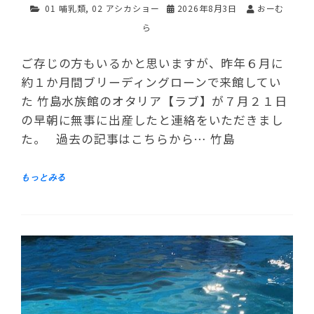
01 哺乳類
,
02 アシカショー
2026年8月3日
おーむ
ら
ご存じの方もいるかと思いますが、昨年６月に
約１か月間ブリーディングローンで来館してい
た 竹島水族館のオタリア【ラブ】が７月２１日
の早朝に無事に出産したと連絡をいただきまし
た。 過去の記事はこちらから… 竹島