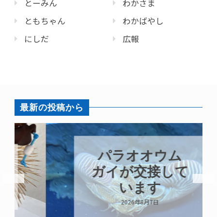
とーみん
わかさま
ともちゃん
わかばやし
にしだ
広報
最新の投稿から
パラオオウム
ガイが交接して
います
2026年8月7日