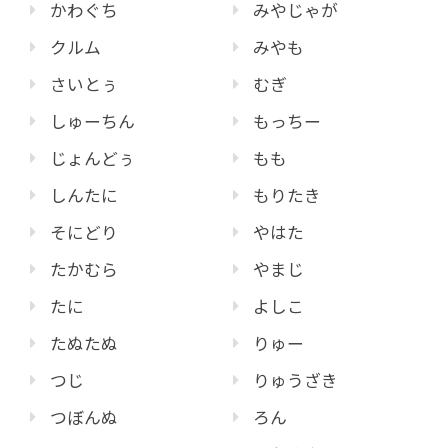
かわぐち
みやじゃが
クルム
みやも
さいとぅ
むぎ
しゅーちん
もっちー
じょんどぅ
もも
しんたに
もりたき
そにどり
やはた
たかむら
やまじ
たに
よしこ
たぬたぬ
りゅー
つじ
りゅうざき
つぼんぬ
ろん