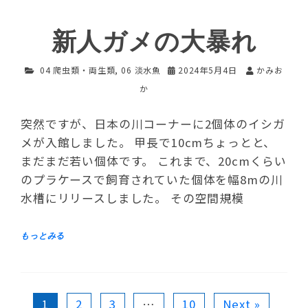
新人ガメの大暴れ
04 爬虫類・両生類
,
06 淡水魚
2024年5月4日
かみお
か
突然ですが、日本の川コーナーに2個体のイシガ
メが入館しました。 甲長で10cmちょっとと、
まだまだ若い個体です。 これまで、20cmくらい
のプラケースで飼育されていた個体を幅8mの川
水槽にリリースしました。 その空間規模
1
2
3
…
10
Next »