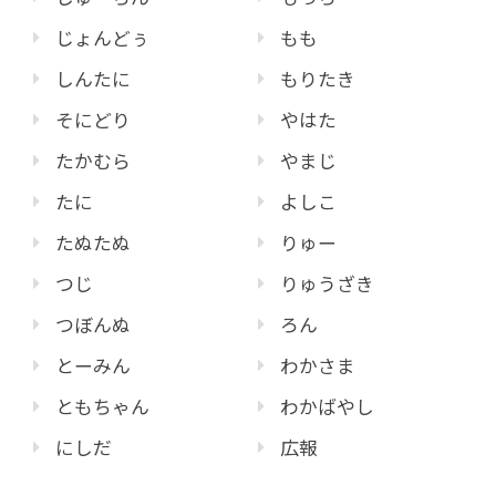
じょんどぅ
もも
しんたに
もりたき
そにどり
やはた
たかむら
やまじ
たに
よしこ
たぬたぬ
りゅー
つじ
りゅうざき
つぼんぬ
ろん
とーみん
わかさま
ともちゃん
わかばやし
にしだ
広報