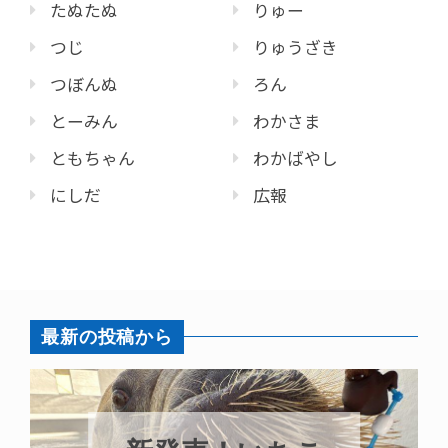
たぬたぬ
りゅー
つじ
りゅうざき
つぼんぬ
ろん
とーみん
わかさま
ともちゃん
わかばやし
にしだ
広報
最新の投稿から