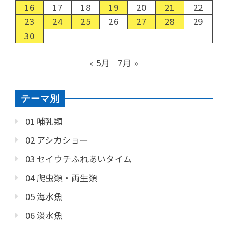
16
17
18
19
20
21
22
23
24
25
26
27
28
29
30
« 5月
7月 »
テーマ別
01 哺乳類
02 アシカショー
03 セイウチふれあいタイム
04 爬虫類・両生類
05 海水魚
06 淡水魚