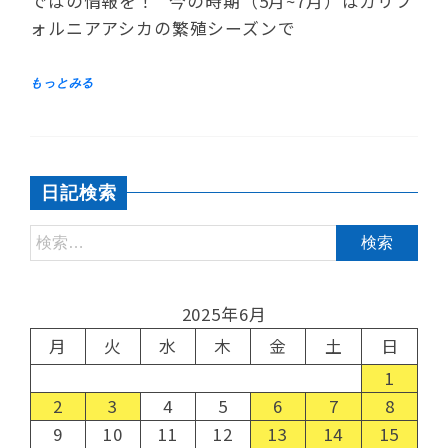
ではの情報を！ 今の時期（5月~7月）はカリフ
ォルニアアシカの繁殖シーズンで
日記検索
2025年6月
月
火
水
木
金
土
日
1
2
3
4
5
6
7
8
9
10
11
12
13
14
15