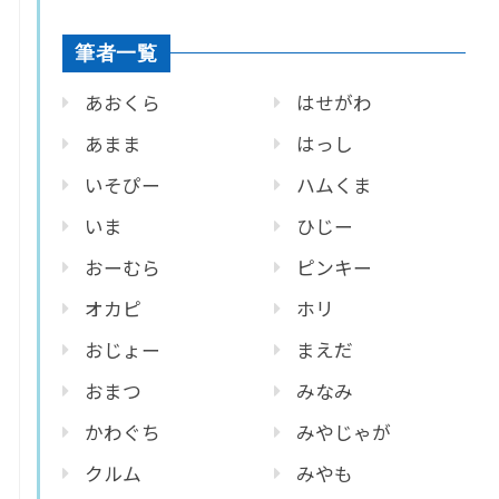
筆者一覧
あおくら
はせがわ
あまま
はっし
いそぴー
ハムくま
いま
ひじー
おーむら
ピンキー
オカピ
ホリ
おじょー
まえだ
おまつ
みなみ
かわぐち
みやじゃが
クルム
みやも