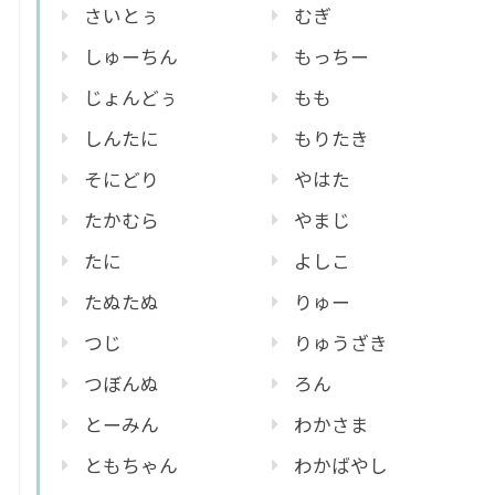
さいとぅ
むぎ
しゅーちん
もっちー
じょんどぅ
もも
しんたに
もりたき
そにどり
やはた
たかむら
やまじ
たに
よしこ
たぬたぬ
りゅー
つじ
りゅうざき
つぼんぬ
ろん
とーみん
わかさま
ともちゃん
わかばやし