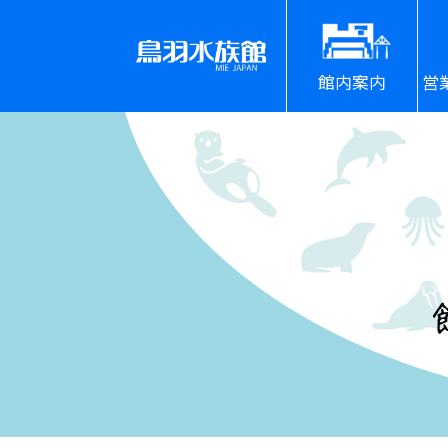
館内案内
営