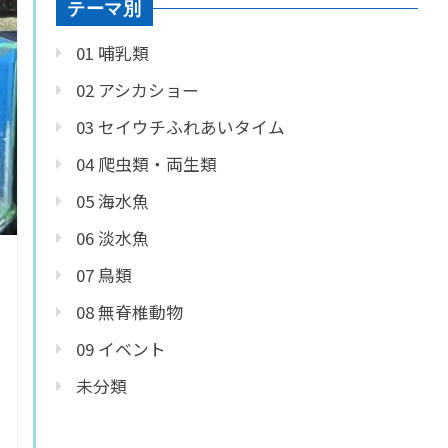
テーマ別
01 哺乳類
02 アシカショー
03 セイウチふれあいタイム
04 爬虫類・両生類
05 海水魚
06 淡水魚
07 鳥類
08 無脊椎動物
09 イベント
未分類