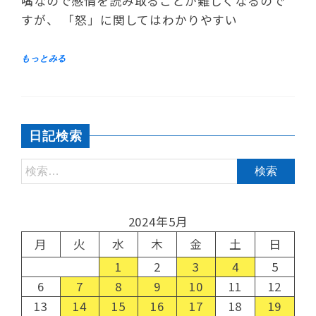
嘴なので感情を読み取ることが難しくなるので
すが、 「怒」に関してはわかりやすい
日記検索
2024年5月
月
火
水
木
金
土
日
1
2
3
4
5
6
7
8
9
10
11
12
13
14
15
16
17
18
19