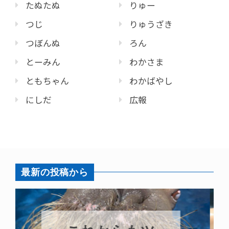
たぬたぬ
りゅー
つじ
りゅうざき
つぼんぬ
ろん
とーみん
わかさま
ともちゃん
わかばやし
にしだ
広報
最新の投稿から