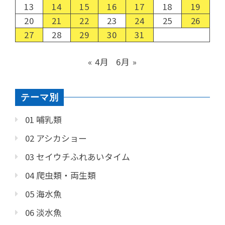
13
14
15
16
17
18
19
20
21
22
23
24
25
26
27
28
29
30
31
« 4月
6月 »
テーマ別
01 哺乳類
02 アシカショー
03 セイウチふれあいタイム
04 爬虫類・両生類
05 海水魚
06 淡水魚