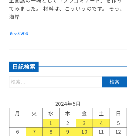
企画展の一環として「プラゴミアート」を作っ
てみました。 材料は、こういうのです。 そう、
海岸
日記検索
2024年5月
月
火
水
木
金
土
日
1
2
3
4
5
6
7
8
9
10
11
12